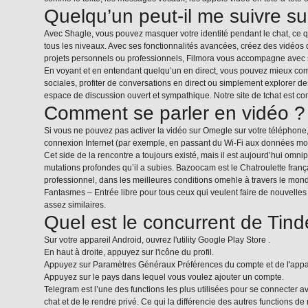
Quelqu’un peut-il me suivre s
Avec Shagle, vous pouvez masquer votre identité pendant le chat, ce q
tous les niveaux. Avec ses fonctionnalités avancées, créez des vidéos de
projets personnels ou professionnels, Filmora vous accompagne avec ses
En voyant et en entendant quelqu’un en direct, vous pouvez mieux comp
sociales, profiter de conversations en direct ou simplement explorer d
espace de discussion ouvert et sympathique. Notre site de tchat est 
Comment se parler en vidéo ?
Si vous ne pouvez pas activer la vidéo sur Omegle sur votre téléphone, 
connexion Internet (par exemple, en passant du Wi-Fi aux données mobile
Cet side de la rencontre a toujours existé, mais il est aujourd’hui omn
mutations profondes qu’il a subies. Bazoocam est le Chatroulette fra
professionnel, dans les meilleures conditions
omehle
à travers le mon
Fantasmes – Entrée libre pour tous ceux qui veulent faire de nouvelles 
assez similaires.
Quel est le concurrent de Tind
Sur votre appareil Android, ouvrez l'utility Google Play Store .
En haut à droite, appuyez sur l'icône du profil.
Appuyez sur Paramètres Généraux Préférences du compte et de l'appar
Appuyez sur le pays dans lequel vous voulez ajouter un compte.
Telegram est l’une des functions les plus utilisées pour se connecter 
chat et de le rendre privé. Ce qui la différencie des autres functions de