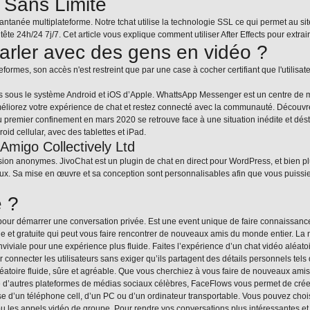
z Sans Limite
tantanée multiplateforme. Notre tchat utilise la technologie SSL ce qui permet au s
ête 24h/24 7j/7. Cet article vous explique comment utiliser After Effects pour extrai
 parler avec des gens en vidéo ?
rmes, son accès n'est restreint que par une case à cocher certifiant que l'utilisateu
s sous le système Android et iOS d’Apple. WhattsApp Messenger est un centre de 
éliorez votre expérience de chat et restez connecté avec la communauté. Découvrez 
du premier confinement en mars 2020 se retrouve face à une situation inédite et dé
oid cellular, avec des tablettes et iPad.
Amigo Collectively Ltd
ssion anonymes. JivoChat est un plugin de chat en direct pour WordPress, et bien pl
ux. Sa mise en œuvre et sa conception sont personnalisables afin que vous puissiez 
e ?
 pour démarrer une conversation privée. Est une event unique de faire connaissance
le et gratuite qui peut vous faire rencontrer de nouveaux amis du monde entier. La
iviale pour une expérience plus fluide. Faites l’expérience d’un chat vidéo aléatoire
onnecter les utilisateurs sans exiger qu’ils partagent des détails personnels tels
atoire fluide, sûre et agréable. Que vous cherchiez à vous faire de nouveaux amis
autres plateformes de médias sociaux célèbres, FaceFlows vous permet de créer u
isse d’un téléphone cell, d’un PC ou d’un ordinateur transportable. Vous pouvez choi
u les appels vidéo de groupe. Pour rendre vos conversations plus intéressantes et a