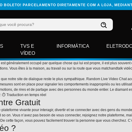
 NO BOLETO! PARCELAMENTO DIRETAMENTE COM A LOJA, MEDIA
ES
TVS E
INFORMÁTICA
ELETROD
VÍDEO
st généralement occupé par quelque chose qui lui est propre, il est plus souvent dis
ons. Vous êtes à la maison, au travail ou sur la route que vous matchandtalk vidéo… 
ue notre site de dialogue reste le plus sympathique. Random Live Video Chat accor
esures sont en place pour signaler les comportements inappropriés ou les utilisateu
émotions, de rires et de partage avec des personnes du monde entier. Le diamant
er. ⏱ Traduction en temps réel
tre Gratuit
ne plateforme vivante pour interagir, divertir et se connecter avec des gens du mon
 and so on. Vous n’avez pas besoin de vous connecter, rejoignez notre plateforme, ma
e cette façon, vous pouvez facilement trouver la personne que vous cherchez. C’est
éo ?