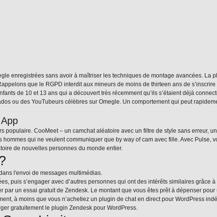
e enregistrées sans avoir à maîtriser les techniques de montage avancées. La pla
Rappelons que le RGPD interdit aux mineurs de moins de thirteen ans de s’inscrire 
ants de 10 et 13 ans qui a découvert très récemment qu’ils s’étaient déjà connect
des ados ou des YouTubeurs célèbres sur Omegle. Un comportement qui peut rapidemen
t App
s populaire. CooMeet – un camchat aléatoire avec un filtre de style sans erreur, u
 les hommes qui ne veulent communiquer que by way of cam avec fille. Avec Pulse,
éatoire de nouvelles personnes du monde entier.
 ?
ée dans l'envoi de messages multimédias.
es, puis s’engager avec d’autres personnes qui ont des intérêts similaires grâce à 
 par un essai gratuit de Zendesk. Le montant que vous êtes prêt à dépenser pour 
sément, à moins que vous n’achetiez un plugin de chat en direct pour WordPress indép
rger gratuitement le plugin Zendesk pour WordPress.