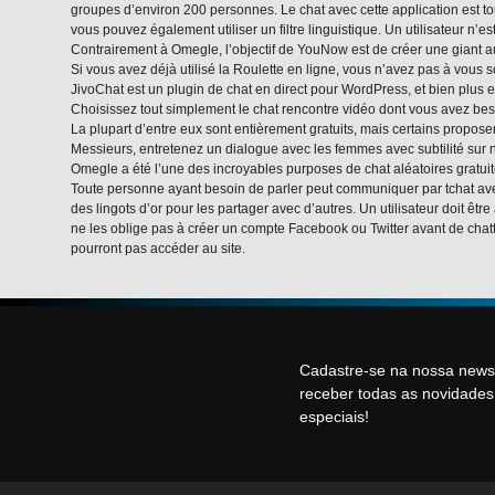
groupes d’environ 200 personnes. Le chat avec cette application est touj
vous pouvez également utiliser un filtre linguistique. Un utilisateur n’e
Contrairement à Omegle, l’objectif de YouNow est de créer une giant au
Si vous avez déjà utilisé la Roulette en ligne, vous n’avez pas à vous s
JivoChat est un plugin de chat en direct pour WordPress, et bien plus 
Choisissez tout simplement le chat rencontre vidéo dont vous avez be
La plupart d’entre eux sont entièrement gratuits, mais certains prop
Messieurs, entretenez un dialogue avec les femmes avec subtilité sur n
Omegle a été l’une des incroyables purposes de chat aléatoires gratuit
Toute personne ayant besoin de parler peut communiquer par tchat avec
des lingots d’or pour les partager avec d’autres. Un utilisateur doit êtr
ne les oblige pas à créer un compte Facebook ou Twitter avant de chatter
pourront pas accéder au site.
Cadastre-se na nossa newsl
receber todas as novidade
especiais!