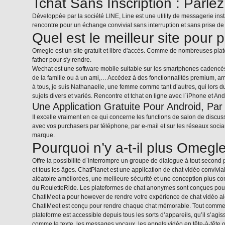
Tchat Sans Inscription : Parle
Développée par la société LINE, Line est une utility de messagerie ins
rencontre pour un échange convivial sans interruption et sans prise de t
Quel est le meilleur site pour
Omegle est un site gratuit et libre d'accès. Comme de nombreuses platefo
father pour s'y rendre.
Wechat est une software mobile suitable sur les smartphones cadencé
de la famille ou à un ami,… Accédez à des fonctionnalités premium, am
à tous, je suis Nathanaelle, une femme comme tant d’autres, qui lors 
sujets divers et variés. Rencontre et tchat en ligne avec l`iPhone et Andr
Une Application Gratuite Pour Android, Par 
Il excelle vraiment en ce qui concerne les functions de salon de discu
avec vos purchasers par téléphone, par e-mail et sur les réseaux socia
marque.
Pourquoi n’y a-t-il plus Omegl
Offre la possibilité d`interrompre un groupe de dialogue à tout second
et tous les âges. ChatPlanet est une application de chat vidéo convivia
aléatoire améliorées, une meilleure sécurité et une conception plus conv
du RouletteRide. Les plateformes de chat anonymes sont conçues pour c
ChatiMeet a pour however de rendre votre expérience de chat vidéo alé
ChatiMeet est conçu pour rendre chaque chat mémorable. Tout comme d’
plateforme est accessible depuis tous les sorts d’appareils, qu’il s’ag
comme le texte, les messages vocaux, les appels vidéo en tête-à-tête o