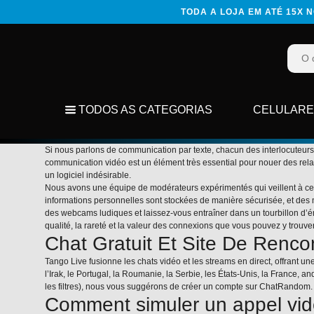
TODA A LOJA EM ATÉ 15X
TODOS AS CATEGORIAS
CELULAR
Si nous parlons de communication par texte, chacun des interlocuteurs e
communication vidéo est un élément très essential pour nouer des relati
un logiciel indésirable.
Nous avons une équipe de modérateurs expérimentés qui veillent à ce q
informations personnelles sont stockées de manière sécurisée, et des m
des webcams ludiques et laissez-vous entraîner dans un tourbillon d’
qualité, la rareté et la valeur des connexions que vous pouvez y trouv
Chat Gratuit Et Site De Rencon
Tango Live fusionne les chats vidéo et les streams en direct, offrant u
l’Irak, le Portugal, la Roumanie, la Serbie, les États-Unis, la France,
les filtres), nous vous suggérons de créer un compte sur ChatRandom. D
Comment simuler un appel vid