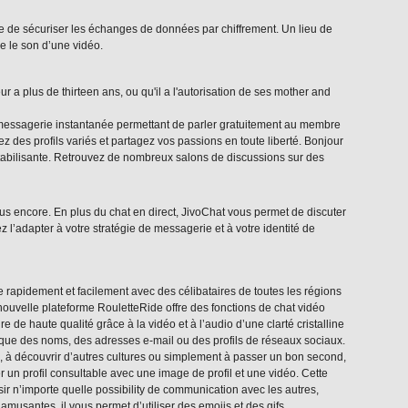
ite de sécuriser les échanges de données par chiffrement. Un lieu de
re le son d’une vidéo.
r a plus de thirteen ans, ou qu'il a l'autorisation de ses mother and
messagerie instantanée permettant de parler gratuitement au membre
des profils variés et partagez vos passions en toute liberté. Bonjour
stabilisante. Retrouvez de nombreux salons de discussions sur des
us encore. En plus du chat en direct, JivoChat vous permet de discuter
l’adapter à votre stratégie de messagerie et à votre identité de
 rapidement et facilement avec des célibataires de toutes les régions
 nouvelle plateforme RouletteRide offre des fonctions de chat vidéo
 de haute qualité grâce à la vidéo et à l’audio d’une clarté cristalline
 que des noms, des adresses e-mail ou des profils de réseaux sociaux.
, à découvrir d’autres cultures ou simplement à passer un bon second,
n profil consultable avec une image de profil et une vidéo. Cette
sir n’importe quelle possibility de communication avec les autres,
musantes, il vous permet d’utiliser des emojis et des gifs.