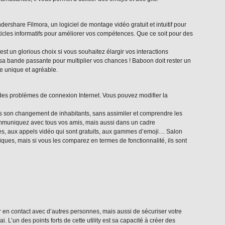
hare Filmora, un logiciel de montage vidéo gratuit et intuitif pour
rticles informatifs pour améliorer vos compétences. Que ce soit pour des
 un glorious choix si vous souhaitez élargir vos interactions
t sa bande passante pour multiplier vos chances ! Baboon doit rester un
e unique et agréable.
it des problèmes de connexion Internet. Vous pouvez modifier la
vers son changement de inhabitants, sans assimiler et comprendre les
Communiquez avec tous vos amis, mais aussi dans un cadre
es, aux appels vidéo qui sont gratuits, aux gammes d’emoji… Salon
iques, mais si vous les comparez en termes de fonctionnalité, ils sont
r en contact avec d’autres personnes, mais aussi de sécuriser votre
. L’un des points forts de cette utility est sa capacité à créer des