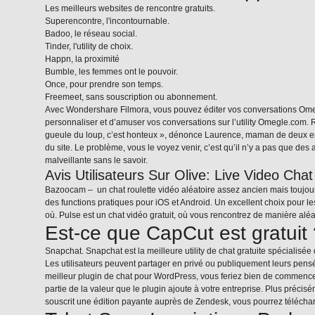
Les meilleurs websites de rencontre gratuits.
Superencontre, l'incontournable.
Badoo, le réseau social.
Tinder, l'utility de choix.
Happn, la proximité
Bumble, les femmes ont le pouvoir.
Once, pour prendre son temps.
Freemeet, sans souscription ou abonnement.
Avec Wondershare Filmora, vous pouvez éditer vos conversations Omegl
personnaliser et d’amuser vos conversations sur l’utility Omegle.com. 
gueule du loup, c’est honteux », dénonce Laurence, maman de deux enf
du site. Le problème, vous le voyez venir, c’est qu’il n’y a pas que 
malveillante sans le savoir.
Avis Utilisateurs Sur Olive: Live Video Cha
Bazoocam – un chat roulette vidéo aléatoire assez ancien mais toujour
des functions pratiques pour iOS et Android. Un excellent choix pour
où. Pulse est un chat vidéo gratuit, où vous rencontrez de manière al
Est-ce que CapCut est gratuit
Snapchat. Snapchat est la meilleure utility de chat gratuite spécialis
Les utilisateurs peuvent partager en privé ou publiquement leurs pensé
meilleur plugin de chat pour WordPress, vous feriez bien de commencer
partie de la valeur que le plugin ajoute à votre entreprise. Plus préci
souscrit une édition payante auprès de Zendesk, vous pourrez télécha