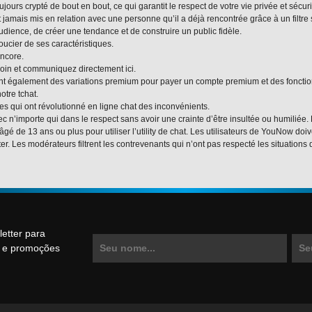
ours crypté de bout en bout, ce qui garantit le respect de votre vie privée et sécuri
st jamais mis en relation avec une personne qu’il a déjà rencontrée grâce à un filtre 
dience, de créer une tendance et de construire un public fidèle.
oucier de ses caractéristiques.
encore.
soin et communiquez directement ici.
osent également des variations premium pour payer un compte premium et des foncti
otre tchat.
es qui ont révolutionné en ligne chat des inconvénients.
 n’importe qui dans le respect sans avoir une crainte d’être insultée ou humiliée.
e âgé de 13 ans ou plus pour utiliser l’utility de chat. Les utilisateurs de YouNow d
. Les modérateurs filtrent les contrevenants qui n’ont pas respecté les situations d’
etter para
s e promoções