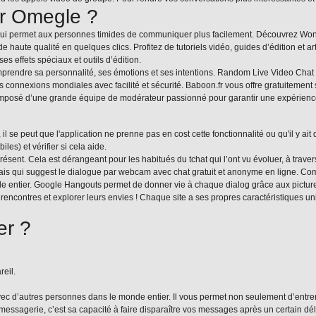
ur Omegle ?
ui permet aux personnes timides de communiquer plus facilement. Découvrez Wonders
 haute qualité en quelques clics. Profitez de tutoriels vidéo, guides d’édition et a
 effets spéciaux et outils d’édition.
rendre sa personnalité, ses émotions et ses intentions. Random Live Video Chat est
es connexions mondiales avec facilité et sécurité. Baboon.fr vous offre gratuitemen
composé d’une grande équipe de modérateur passionné pour garantir une expérienc
il se peut que l'application ne prenne pas en cost cette fonctionnalité ou qu'il y a
s) et vérifier si cela aide.
iprésent. Cela est dérangeant pour les habitués du tchat qui l’ont vu évoluer, à tra
nçais qui suggest le dialogue par webcam avec chat gratuit et anonyme en ligne. 
de entier. Google Hangouts permet de donner vie à chaque dialog grâce aux pictur
rencontres et explorer leurs envies ! Chaque site a ses propres caractéristiques un
er ?
eil.
avec d’autres personnes dans le monde entier. Il vous permet non seulement d’entre
 messagerie, c’est sa capacité à faire disparaître vos messages après un certain délai