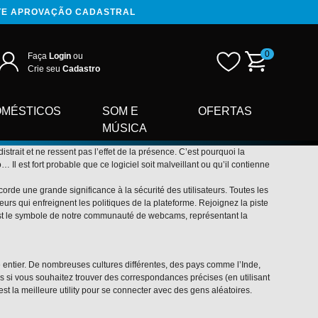
NTE APROVAÇÃO CADASTRAL
0
Faça
Login
ou
Crie seu
Cadastro
OMÉSTICOS
SOM E
OFERTAS
MÚSICA
trait et ne ressent pas l’effet de la présence. C’est pourquoi la
Il est fort probable que ce logiciel soit malveillant ou qu’il contienne
de une grande significance à la sécurité des utilisateurs. Toutes les
rs qui enfreignent les politiques de la plateforme. Rejoignez la piste
 est le symbole de notre communauté de webcams, représentant la
de entier. De nombreuses cultures différentes, des pays comme l’Inde,
is si vous souhaitez trouver des correspondances précises (en utilisant
 la meilleure utility pour se connecter avec des gens aléatoires.