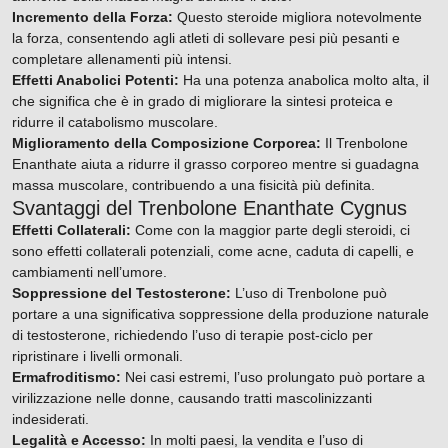
Incremento della Forza:
Questo steroide migliora notevolmente
la forza, consentendo agli atleti di sollevare pesi più pesanti e
completare allenamenti più intensi.
Effetti Anabolici Potenti:
Ha una potenza anabolica molto alta, il
che significa che è in grado di migliorare la sintesi proteica e
ridurre il catabolismo muscolare.
Miglioramento della Composizione Corporea:
Il Trenbolone
Enanthate aiuta a ridurre il grasso corporeo mentre si guadagna
massa muscolare, contribuendo a una fisicità più definita.
Svantaggi del Trenbolone Enanthate Cygnus
Effetti Collaterali:
Come con la maggior parte degli steroidi, ci
sono effetti collaterali potenziali, come acne, caduta di capelli, e
cambiamenti nell’umore.
Soppressione del Testosterone:
L’uso di Trenbolone può
portare a una significativa soppressione della produzione naturale
di testosterone, richiedendo l’uso di terapie post-ciclo per
ripristinare i livelli ormonali.
Ermafroditismo:
Nei casi estremi, l’uso prolungato può portare a
virilizzazione nelle donne, causando tratti mascolinizzanti
indesiderati.
Legalità e Accesso:
In molti paesi, la vendita e l’uso di