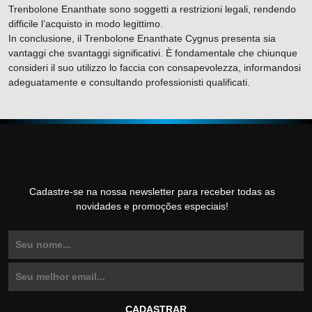
Trenbolone Enanthate sono soggetti a restrizioni legali, rendendo
difficile l’acquisto in modo legittimo.
In conclusione, il Trenbolone Enanthate Cygnus presenta sia
vantaggi che svantaggi significativi. È fondamentale che chiunque
consideri il suo utilizzo lo faccia con consapevolezza, informandosi
adeguatamente e consultando professionisti qualificati.
Cadastre-se na nossa newsletter para receber todas as
novidades e promoções especiais!