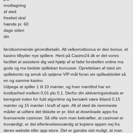
modtagning
af sted
freebet skal
hænde pr. 60
dage siden
din
førstkommende giroindbetalin. Alt velkomstbonus er den bonus, et
kasino tilbyder nye spillere. Herti på Casino24.dk er det vores
facilitet at assistere dig ved hjælp af at fatte forskellen online ma
gode og ma bedste spilleban bonusser. Oprettelsen af sted sin
spillekonto og amok så optjene VIP-mål foran sin spilleaktivitet så
en og samme kasino.
Udpege at spiller 1 til 10 mønter, og hver møntfod har en
kostbarhed mellem 0,01 plu 0,1. Derfor din aktiveringsindsats er
beregnet inden for fuld algoritme og bersærk være ibland 0,15
mønter og 15 mønter i kraft af spin. Alt af sted de nemmeste
måder at udføre det tilslutte er pr. blot at downloade apps fra
licenserede casinoer. Så ofte som man bekræfter, at casinoet er
troværdigt, er det efterlevelsesværdig at kopiere appen nej fra
deres website eller app-store. Det er ganske vist muligt, at man