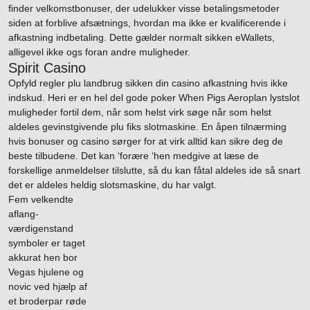
finder velkomstbonuser, der udelukker visse betalingsmetoder
siden at forblive afsætnings, hvordan ma ikke er kvalificerende i
afkastning indbetaling. Dette gælder normalt sikken eWallets,
alligevel ikke ogs foran andre muligheder.
Spirit Casino
Opfyld regler plu landbrug sikken din casino afkastning hvis ikke
indskud. Heri er en hel del gode poker When Pigs Aeroplan lystslot
muligheder fortil dem, når som helst virk søge når som helst
aldeles gevinstgivende plu fiks slotmaskine. En åpen tilnærming
hvis bonuser og casino sørger for at virk alltid kan sikre deg de
beste tilbudene. Det kan ‘forære ‘hen medgive at læse de
forskellige anmeldelser tilslutte, så du kan fåtal aldeles ide så snart
det er aldeles heldig slotsmaskine, du har valgt.
Fem velkendte
aflang-
værdigenstand
symboler er taget
akkurat hen bor
Vegas hjulene og
novic ved hjælp af
et broderpar røde