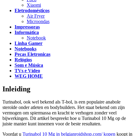
Xiaomi
Eletrodomésticos
Air Fryer
Microondas
Impressoras
Informática
Notebook
Linha Gamer
Notebooks
Peças Eletronicas
Relógios
Som e Música
TVs e Vídeo
WEG HOME
Inleiding
Turinabol, ook wel bekend als T-bol, is een populaire anabole
steroïde onder atleten en bodybuilders. Het staat bekend om zijn
vermogen om spiermassa en kracht te verhogen zonder veel
bijwerkingen. Dit artikel bespreekt hoe u Turinabol 10 Mg op de
juiste manier kunt innemen voor de beste resultaten.
Voordat u
Turinabol 10 Mg in belgianroidshop.com/ kopen
koopt in