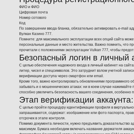
ФИО и ФИО
Цифровая почта
Номер сотового
Код
По завершении ввода бланка, обязательно активировать e-mail ад
Вулкан Казино 777.
Помните: для максимального эксплуатации всех опций сайта мож
персональные данные и место жительства. Важно помнить, что пр
прочитали с положениями эксплуатации Vulkan 777, чтобы предот
Безопасный логин в личный 
С целью обеспечения надежного входа в личный кабинет на сайта
литер, чисел и спецсимволов. Это затруднит взлом учетной запи
верификации доступа через смартфон или email.
Кроме того, важно контролировать обновлениями программного об
забывать и о мошеннических атаках: ни в коем случае нажимайте
способно увеличить безопасность вашего соединения, особенно пр
Этап верификации аккаунта:
С целью пройти процедуру идентификации профиля в виртуальном
запрашиваются, содержат: изображение или фото паспорта, прав
отсрочек в этапе контроля.
Помимо документа личности, нужно предъявить доказательство а
максимум. Бумага необходим включать название держателя аккаун