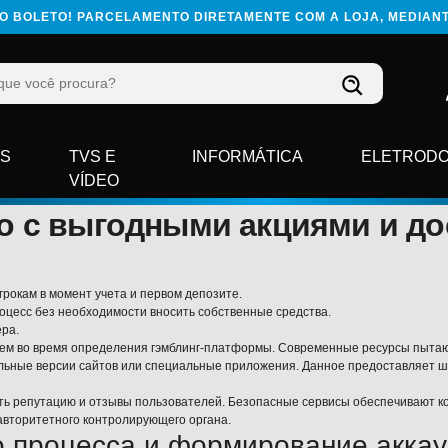
 NO BOLETO! PARCELAMENTO DIRETAMENTE COM A LOJA, MEDIA
ES
TVS E
INFORMÁTICA
ELETROD
VÍDEO
но с выгодными акциями и д
рокам в момент учета и первом депозите.
оцесс без необходимости вносить собственные средства.
ера.
ием во время определения гэмблинг-платформы. Современные ресурсы пытаю
льные версии сайтов или специальные приложения. Данное предоставляет 
ть репутацию и отзывы пользователей. Безопасные сервисы обеспечивают к
авторитетного контролирующего органа.
о процесса и формирование аккау