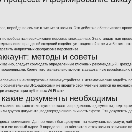
рес, перейдя по ссылке в письме от казино. Это действие обеспечивает прове
ет потребоваться верификация персональных данных. Эта стандартная проц
едставление правдивой сведений содействует надежной игре и избегает поте
вратить неприятных сюрпризов в перспективе.
аккаунт: методы и советы
х казино, следует соблюдать определенные ключевых рекомендаций. Прежде 
си мошенниками. Кроме того, желательно включить двухэтапную верификацию 
еспечения и антивирусов на вашем устройстве. Систематические апдейты по
 по сомнительным URL-адресам и не вводите свои учетные записи на незнак
и эксплуатации публичных Wi-Fi сети.
 какие документы необходимы
 казино, пользователю нужно показать определенные документы, подтвержд
 или другого документа, подтверждающего личность с фото. Эти документы 
дреса проживания. Данное может быть документ на коммунальные услуги, ли
та и его полный адрес. В определённых обстоятельствах казино возможно по