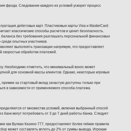
ния фрода. Следование каждого из условий ускорит процесс
луатация дебетовых карт. Пластиковые карты Visa и MasterCard
итает классические способы расчетов и ценит безопасность.
 на баланса без требования разглашать персональной финансовых
 среди опытных участников.
зволяют выполнять транзакции напрямую, что предоставляет
й скоростью обработки платежей.
гру. Необходимо отметить, что минимальный взнос может
тупной для основной массы клиентов. Однако, некоторые игровые
, премии за стартовый вклад зачастую доступны только при
ься в зависимости от применяемого способа платежа.
пределяются от множества условий, включая выбранный способ
ез банк могут потребовать от 3 до 7 дней работы банка. Следует
ие как Вулкан Казино 777, предоставляют более гибкие правила
сбор может составлять вплоть до 2% от суммы вывода. Игрокам