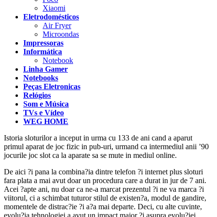
Xiaomi
Eletrodomésticos
Air Fryer
Microondas
Impressoras
Informática
Notebook
Linha Gamer
Notebooks
Peças Eletronicas
Relógios
Som e Música
TVs e Vídeo
WEG HOME
Istoria sloturilor a inceput in urma cu 133 de ani cand a aparut
primul aparat de joc fizic in pub-uri, urmand ca intermediul anii ’90
jocurile joc slot ca la aparate sa se mute in mediul online.
De aici ?i pana la combina?ia dintre telefon ?i internet plus sloturi
fara plata a mai avut doar un procedura care a durat in jur de 7 ani.
Acei ?apte ani, nu doar ca ne-a marcat prezentul ?i ne va marca ?i
viitorul, ci a schimbat tuturor stilul de existen?a, modul de gandire,
momentele de distrac?ie ?i a?a mai departe. Deci, cu alte cuvinte,
evolu?ia tehnologiei a avut un impact major ?i asupra evolu?iei