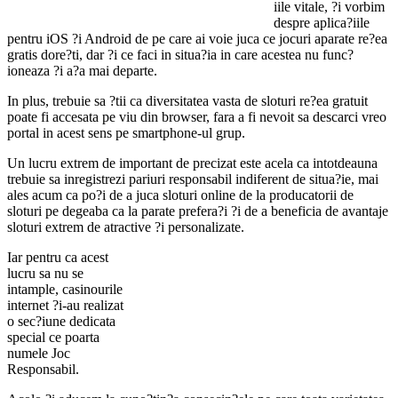
iile vitale, ?i vorbim
despre aplica?iile
pentru iOS ?i Android de pe care ai voie juca ce jocuri aparate re?ea
gratis dore?ti, dar ?i ce faci in situa?ia in care acestea nu func?
ioneaza ?i a?a mai departe.
In plus, trebuie sa ?tii ca diversitatea vasta de sloturi re?ea gratuit
poate fi accesata pe viu din browser, fara a fi nevoit sa descarci vreo
portal in acest sens pe smartphone-ul grup.
Un lucru extrem de important de precizat este acela ca intotdeauna
trebuie sa inregistrezi pariuri responsabil indiferent de situa?ie, mai
ales acum ca po?i de a juca sloturi online de la producatorii de
sloturi pe degeaba ca la parate prefera?i ?i de a beneficia de avantaje
sloturi extrem de atractive ?i personalizate.
Iar pentru ca acest
lucru sa nu se
intample, casinourile
internet ?i-au realizat
o sec?iune dedicata
special ce poarta
numele Joc
Responsabil.