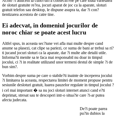
Acolo ?i aducem la cuno?tin?a consecin?ele pe care toata varietatea
de sloturi gratuite re?ea, jocuri aparat de joc ca la aparate, sloturi
gratuit telefon sau desktop, le dispune asupra ta, dar ?i con?
tientizarea acestora de catre tine.
Ei adecvat, in domeniul jocurilor de
noroc chiar se poate acest lucru
Altfel spus, in aceasta sec?iune vei afla mai multe despre cand
anume sa plasezi, cat clipe sa pariezi, ce suma de bani ar trebui sa ri?
ti jucand jocuri sloturi ca la aparate, dar ?i multe alte detalii utile.
Informa?ii menite sa te faca mai responsabil nu doar in timpul
jocului, ci ?i in realitate utilizand unor termeni destul de simple ?i de
bun sim?.
Vorbim despre suma pe care o stabile?ti inainte de inceperea jocului
?i limitarea la aceasta, respectarea limitei de moment propuse pentru
sesiunile desloturi gratuit, luarea pauzelor regulate in timpul jocului ?
i cel mai important � sa nu joci sloturi internet atunci cand e?ti
deprimat, stresat sau te descoperi intr-o situa?ie care ?i-ar putea
afecta judecata.
De?i poate parea
pu?in dubios la