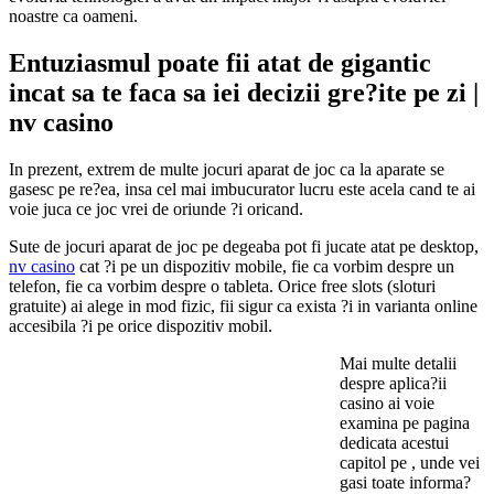
noastre ca oameni.
Entuziasmul poate fii atat de gigantic
incat sa te faca sa iei decizii gre?ite pe zi |
nv casino
In prezent, extrem de multe jocuri aparat de joc ca la aparate se
gasesc pe re?ea, insa cel mai imbucurator lucru este acela cand te ai
voie juca ce joc vrei de oriunde ?i oricand.
Sute de jocuri aparat de joc pe degeaba pot fi jucate atat pe desktop,
nv casino
cat ?i pe un dispozitiv mobile, fie ca vorbim despre un
telefon, fie ca vorbim despre o tableta. Orice free slots (sloturi
gratuite) ai alege in mod fizic, fii sigur ca exista ?i in varianta online
accesibila ?i pe orice dispozitiv mobil.
Mai multe detalii
despre aplica?ii
casino ai voie
examina pe pagina
dedicata acestui
capitol pe , unde vei
gasi toate informa?