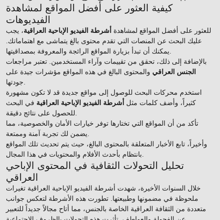
كيفية العثور على أفضل المواقع لمشاهدة
الفيديوهات
للعثور على أفضل المواقع لمشاهدة
أشرطة الفيديو الإباحية العراقية
، يجب
عليك البحث عن المنصات التي تقدم محتوى بالغ يتماشى مع اهتماماتك.
يمكنك أن تبدأ بزيارة المواقع الرائجة والمعروفة بمصداقيتها.
بالإضافة إلى ذلك، تحقق من تقييمات وآراء المستخدمين. تعتبر مراجعات
الجنس العراقي
والمحتوى البالغ في هذه المواقع مؤشرات جيدة على
جودتها.
استخدم محركات البحث للوصول إلى مواقع جديدة قد لا تكون مشهورة
كثيراً، وأضف كلمات مثل
أشرطة الفيديو الإباحية العراقية
في البحث
للحصول على نتائج دقيقة.
تأكد من أن المواقع التي تختارها توفر خيارات الأمان والخصوصية، مما
يضمن لك تجربة آمنة وممتعة.
وأخيراً، تابع الأخبار المتعلقة بالمحتوى البالغ، حيث يتم تحديث تلك المواقع
بانتظام بأحدث الأفلام والمحتويات في هذا المجال.
تحليل التحولات الثقافية في المحتوى الإباحي
العراقي
خلال السنوات الأخيرة، شهدت أشرطة الفيديو الإباحية العراقية تغيرات
ملحوظة في مضمونها وطبيعتها. تطورت هذه الأشرطة لتعكس جوانب
متعددة من الثقافة العراقية الخاصة بالجنس، مما أتاح مجالاً جديداً للتعبير
عن الفحولة والعواطف. تأثرت هذه التحولات بالظروف الاجتماعية