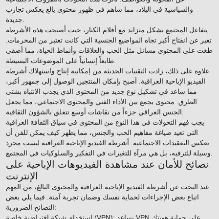
والسياسية في البلاد، مما ساهم في ظهور محتوى بالغ يعكس تجارب
جديدة.
يتفاعل المجتمع بشكل متزايد مع أفلام الكبار، حيث أصبحت هذه الأشرطة
تعبر عن انفتاح أكبر تجاه المواضيع الجنسية التي كانت تعتبر من المحرمات.
طغت على المحتوى مسائل مثل الحب والعلاقات وأنماط الحياة، مما أضفى
طابعاً إنسانياً على الموضوعات البسيطة.
علاوة على ذلك، زادت التقنيات الحديثة من إمكانية إنتاج واستهلاك أشرطة
الفيديو الإباحية العراقية. أصبح بإمكان المنتجين الوصول إلى جمهور أكبر،
مما ساعد في تشكيل نوع جديد من المحتوى الذي يجذب الانتباه بشتى
الطرق. محتوى يجمع بين الأداء الفني والمحتوى الاجتماعي، مما يجعل
الجنس العراقي جزءاً من نقاشات أوسع تتعلق بالشؤون الثقافية.
يجب فهم التحولات في هذا النوع من المحتوى في سياق الثقافة العراقية
التي تعيد صياغة مفاهيم الحب والجنس، مما يظهر كيف يمكن للفن أن
يعكس التعقيدات الاجتماعية. أشرطة الفيديو الإباحية العراقية ليست مجرد
وسيلة للترفيه، بل هي مرآة للتغيرات في التفكير والسلوكيات في المجتمع.
نصائح للأمان عند مشاهدة الفيديوهات الإباحية على
الإنترنت
عند البحث عن أشرطة الفيديو الإباحية العراقية والمحتوى البالغ، من المهم
اتباع بعض الإجراءات لحماية نفسك وضمان تجربة آمنة. فيما يلي بعض
النصائح الضرورية:
استخدام شبكة افتراضية خاصة (VPN): يساعد VPN على حماية هويتك