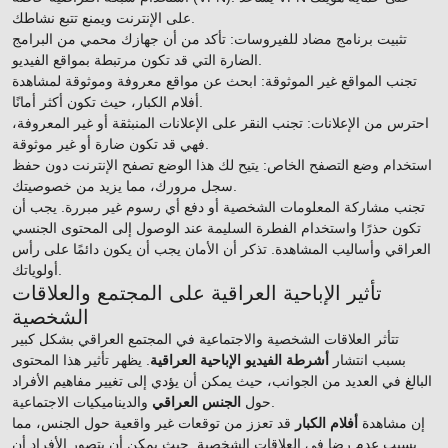
على الإنترنت ويمنع تتبع نشاطك.
تثبيت برنامج مضاد للفيروسات: تأكد من أن جهازك محمي من البرامج
الضارة التي قد تكون مرتبطة بمواقع الفيديو.
تجنب المواقع غير الموثوقة: ابحث عن مواقع معروفة وموثوقة لمشاهدة
أفلام الكبار، حيث تكون أكثر أمانًا.
احترس من الإعلانات: تجنب النقر على الإعلانات المنبثقة أو غير المعروفة،
فهي قد تكون ضارة أو غير موثوقة.
استخدام وضع التصفح الخاص: يتيح لك هذا الوضع تصفح الإنترنت دون حفظ
سجل مرورك، مما يزيد من خصوصيتك.
تجنب مشاركة المعلومات الشخصية أو دفع أي رسوم غير مبررة. يجب أن
تكون حذرًا واستخدام الفطرة السليمة عند الوصول إلى المحتوى الجنسي
العراقي وأساليب المشاهدة. تذكر أن الأمان يجب أن يكون دائمًا على رأس
أولوياتك.
تأثير الإباحية العراقية على المجتمع والعلاقات
الشخصية
تتأثر العلاقات الشخصية والاجتماعية في المجتمع العراقي بشكل كبير
بسبب انتشار
أشرطة الفيديو الإباحية العراقية
. يظهر تأثير هذا المحتوى
البالغ في العديد من الجوانب، حيث يمكن أن يؤدي إلى تغيير مفاهيم الأفراد
والديناميكيات الاجتماعية.
حول
الجنس العراقي
إن مشاهدة
أفلام الكبار
قد تعزز من توقعات غير واقعية حول الجنس، مما
يسبب عدم رضا في العلاقات الشخصية. حيث يمكن أن يتصور الأفراد أن