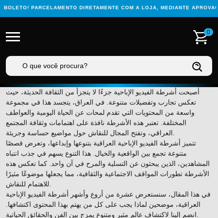
BOLETO! PARCELAMENTO DIRETAMENTE COM A LOJA, MEDIANTE APROVAÇÃ
0
أصبحت أشرطة الفيديو الإباحية جزءًا لا يتجزأ من الثقافة الحديثة، حيث
تعكس تجارب وتفضيلات متنوعة. في العراق، يتجسد هذا في مجموعة
واسعة من المحتويات التي تقدم لمحات عن الحياة اليومية والعواطف
المختلفة. تعتبر هذه الأشرطة نافذة على اهتمامات وثقافة المجتمع
العراقي، وتفتح المجال للنقاش حول مواضيع حساسة وجريئة.
تتميز أشرطة الفيديو الإباحية العراقية بتنوعها وإبداعها، وتعرض قصصًا
متنوعة تجمع بين الواقعية والخيال. هذا التنوع يسهم في جذب انتباه
المشاهدين، الذين يبحثون عن التسلية والمرح في آن واحد. كما تعكس هذه
الأشرطة تطورات المواقف الاجتماعية والثقافية، مما يجعلها موضوعًا مثيرًا
للاهتمام للنقاش.
في هذا المقال، سنستعرض عشرة من أروع وأشهر أشرطة الفيديو الإباحية
العراقية، موضحين لماذا يجب على كل من يهتم بهذا المحتوى اكتشافها.
انضم إلينا لاكتشاف عالم مثير ومتنوع يمزج بين الفن والحقائق الحياتية.