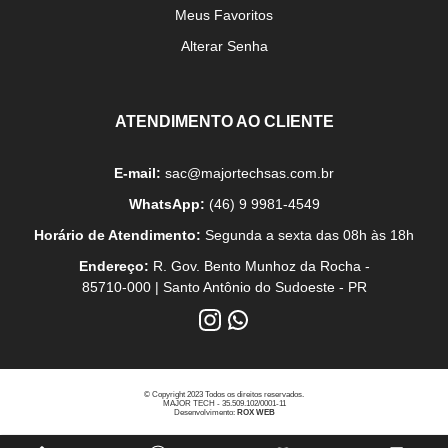
Meus Favoritos
Alterar Senha
ATENDIMENTO AO CLIENTE
E-mail:
sac@majortechsas.com.br
WhatsApp:
(46) 9 9981-4549
Horário de Atendimento:
Segunda a sexta das 08h às 18h
Endereço:
R. Gov. Bento Munhoz da Rocha -
85710-000 | Santo Antônio do Sudoeste - PR
© Copyright 2023 Todos os direitos reservados.
MAJOR TECH - 35.509.102/0001-11
Desenvolvimento:
ROX WEB