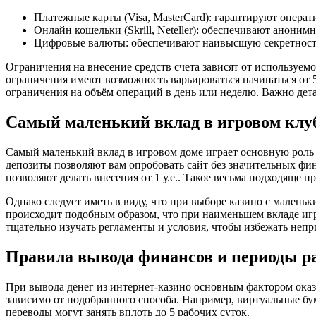
Платежные карты (Visa, MasterCard): гарантируют опера
Онлайн кошельки (Skrill, Neteller): обеспечивают анонимн
Цифровые валюты: обеспечивают наивысшую секретность
Ограничения на внесение средств счета зависят от используем
ограничения имеют возможность варьироваться начинаться от 5
ограничения на объём операций в день или неделю. Важно дет
Самый маленький вклад в игровом клу
Самый маленький вклад в игровом доме играет основную роль 
депозиты позволяют вам опробовать сайт без значительных фина
позволяют делать внесения от 1 у.е.. Такое весьма подходяще п
Однако следует иметь в виду, что при выборе казино с мален
происходит подобным образом, что при наименьшем вкладе иг
тщательно изучать регламенты и условия, чтобы избежать неп
Правила вывода финансов и периоды р
При вывода денег из интернет-казино основным фактором оказы
зависимо от подобранного способа. Например, виртуальные бума
переводы могут занять вплоть до 5 рабочих суток.