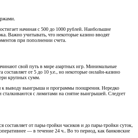
иржами.
остигает начиная с 500 до 1000 рублей. Наибольшие
ока. Важно учитывать, что некоторые казино вводят
оментов при пополнении счета.
начинают свой путь в мире азартных игр. Минимальные
составляет от 5 до 10 у.е., но некоторые онлайн-казино
отери крупных сумм.
ния к выводу выигрыша и программы поощрения. Нередко
и сталкиваются с лимитами на снятие выигрышей. Следует
я составляет от пары-тройки часиков и до пары-тройки суток,
оперативнее — в течение 24 ч.. Во то период, как банковские