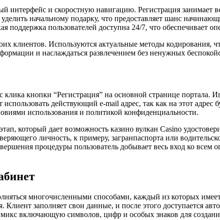
й интерфейс и скоростную навигацию. Регистрация занимает все
уделить начальному подарку, что предоставляет шанс начинающ
кая поддержка пользователей доступна 24/7, что обеспечивает о
оих клиентов. Используются актуальные методы кодирования, 
формации и наслаждаться развлечением без ненужных беспокойс
 с клика кнопки “Регистрация” на основной странице портала. И
 использовать действующий e-mail адрес, так как на этот адрес
словиями использования и политикой конфиденциальности.
тап, который дает возможность казино вулкан Casino удостовер
веряющего личность, к примеру, загранпаспорта или водительск
 завершения процедуры пользователь добывает весь вход ко всем
абинет
лняться многочисленными способами, каждый из которых имеет
. Клиент заполняет свои данные, и после этого доступается ав
ь микс включающую символов, цифр и особых знаков для создани