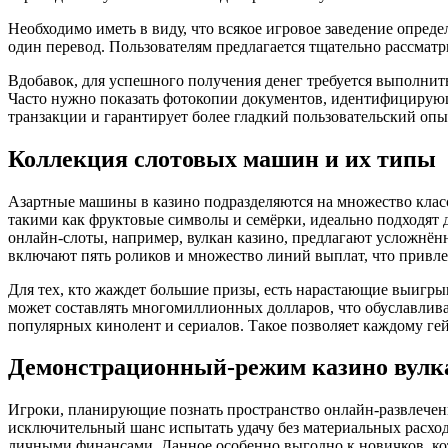
Необходимо иметь в виду, что всякое игровое заведение опреде
один перевод. Пользователям предлагается тщательно рассмат
Вдобавок, для успешного получения денег требуется выполнит
Часто нужно показать фотокопии документов, идентифицирующи
транзакции и гарантирует более гладкий пользовательский опы
Коллекция слотовых машин и их типы
Азартные машины в казино подразделяются на множество клас
такими как фруктовые символы и семёрки, идеально подходят
онлайн-слоты, например, вулкан казино, предлагают усложнё
включают пять роликов и множество линий выплат, что привле
Для тех, кто жаждет большие призы, есть нарастающие выигры
может составлять многомиллионных долларов, что обуславлива
популярных кинолент и сериалов. Такое позволяет каждому гей
Демонстрационный-режим казино вулка
Игроки, планирующие познать пространство онлайн-развлечен
исключительный шанс испытать удачу без материальных расход
личными финансами. Данное особенно выгодно к новичков, кот