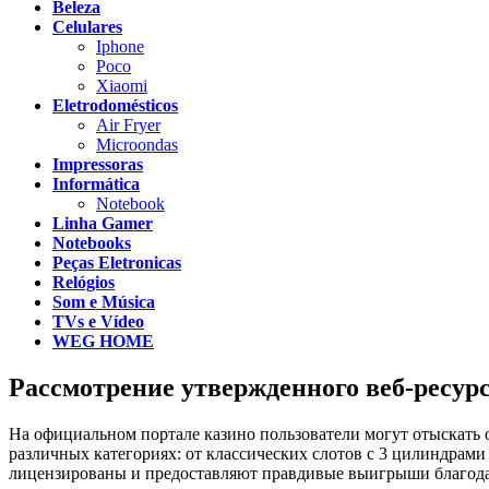
Beleza
Celulares
Iphone
Poco
Xiaomi
Eletrodomésticos
Air Fryer
Microondas
Impressoras
Informática
Notebook
Linha Gamer
Notebooks
Peças Eletronicas
Relógios
Som e Música
TVs e Vídeo
WEG HOME
Рассмотрение утвержденного веб-ресурс
На официальном портале казино пользователи могут отыскать
различных категориях: от классических слотов с 3 цилиндрам
лицензированы и предоставляют правдивые выигрыши благода