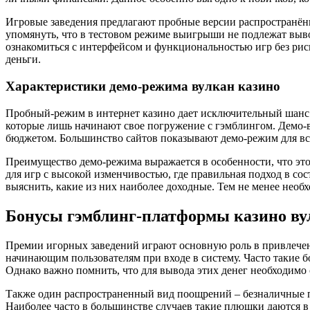
Игровые заведения предлагают пробные версии распространённ
упомянуть, что в тестовом режиме выигрыши не подлежат вывод
ознакомиться с интерфейсом и функциональностью игр без риск
деньги.
Характеристики демо-режима вулкан казино
Пробный-режим в интернет казино дает исключительный шанс и
которые лишь начинают свое погружение с гэмблингом. Демо-в
бюджетом. Большинство сайтов показывают демо-режим для все
Преимущество демо-режима выражается в особенности, что этот
для игр с высокой изменчивостью, где правильная подход в со
выяснить, какие из них наиболее доходные. Тем не менее не
Бонусы гэмблинг-платформы казино вул
Премии игорных заведений играют основную роль в привлечен
начинающим пользователям при входе в систему. Часто такие 
Однако важно помнить, что для вывода этих денег необходимо с
Также один распространенный вид поощрений – безналичные по
Наиболее часто в большинстве случаев такие плюшки даются в