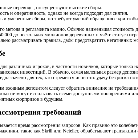
тивные переводы, но существуют высокие сборы.
ость и оперативность, однако не всегда подходят для снятия.
 и умеренные сборы, но требуют умений обращения с криптоб
ого метода и регламента казино. Обычно наименьшая стоимость д
0 000 до нескольких миллионов деревянных в учёте статуса игр
ально рассматривать правила, дабы предотвратить негативных м
бе
для различных игроков, в частности новичков, которые только 
нсовых инвестиций. В обычно, самая маленькая размер депозита 
редназначено для тех, кто стремится испытать удачу без риска п
ьким входным депозитом следует обратить внимание на требова
роки не могут использовать всеми доступными поощрениями ил
риятных сюрпризов в будущем.
ассмотрения требований
вается время рассмотрения запросов. Как правило это колеблетс
жники, такие как Skrill или Neteller, обрабатывают транзакции 