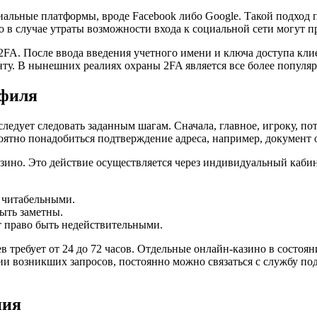
льные платформы, вроде Facebook либо Google. Такой подход п
то в случае утраты возможности входа к социальной сети могут 
2FA. После ввода введения учетного имени и ключа доступа кли
нту. В нынешних реалиях охраны 2FA является все более популя
офиля
ледует следовать заданным шагам. Сначала, главное, игроку, по
роятно понадобиться подтверждение адреса, например, документ
зино. Это действие осуществляется через индивидуальный кабин
 читабельными.
ыть заметны.
 право быть недействительными.
в требует от 24 до 72 часов. Отдельные онлайн-казино в состо
 возникших запросов, постоянно можно связаться с службу подд
ния