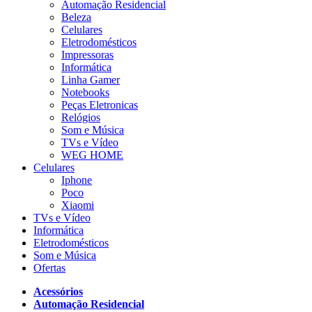
Automação Residencial
Beleza
Celulares
Eletrodomésticos
Impressoras
Informática
Linha Gamer
Notebooks
Peças Eletronicas
Relógios
Som e Música
TVs e Vídeo
WEG HOME
Celulares
Iphone
Poco
Xiaomi
TVs e Vídeo
Informática
Eletrodomésticos
Som e Música
Ofertas
Acessórios
Automação Residencial