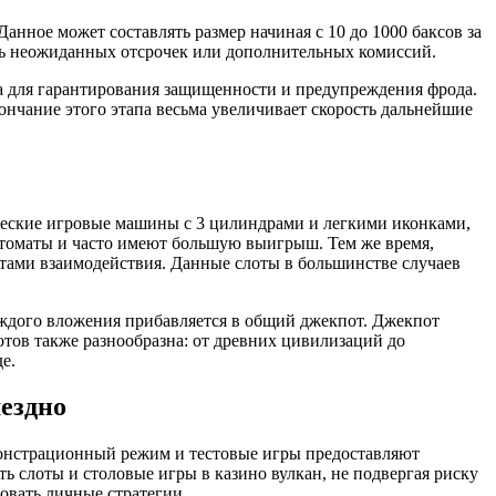
анное может составлять размер начиная с 10 до 1000 баксов за
ить неожиданных отсрочек или дополнительных комиссий.
ка для гарантирования защищенности и предупреждения фрода.
нчание этого этапа весьма увеличивает скорость дальнейшие
ческие игровые машины с 3 цилиндрами и легкими иконками,
втоматы и часто имеют большую выигрыш. Тем же время,
тами взаимодействия. Данные слоты в большинстве случаев
аждого вложения прибавляется в общий джекпот. Джекпот
тов также разнообразна: от древних цивилизаций до
е.
ездно
монстрационный режим и тестовые игры предоставляют
 слоты и столовые игры в казино вулкан, не подвергая риску
овать личные стратегии.