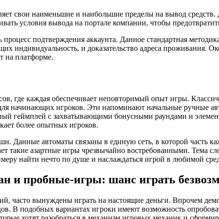
ляет свои наименьшие и наибольшие пределы на вывод средств. Д
ривать условия вывода на портале компании, чтобы предотврат
ь процесс подтверждения аккаунта. Данное стандартная методи
х индивидуальность, и доказательство адреса проживания. Око
т на платформе.
сов, где каждая обеспечивает неповторимый опыт игры. Класси
 для начинающих игроков. Эти напоминают начальные ручные а
нный геймплей с захватывающими бонусными раундами и элемен
кает более опытных игроков.
ши. Данные автоматы связаны в единую сеть, в которой часть к
ет такие азартные игры чрезвычайно востребованными. Тема сло
меру найти нечто по душе и наслаждаться игрой в любимой сред
н и пробные-игры: шанс играть безвозм
ий, часто вынуждены играть на настоящие деньги. Впрочем де
ов. В подобных вариантах игроки имеют возможность опробовать
орые хотят разобраться в механизм игровых механик и сформир