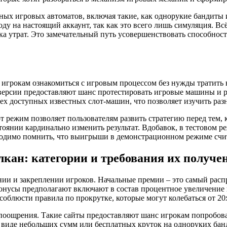
ых игровых автоматов, включая такие, как однорукие бандиты и
у на настоящий аккаунт, так как это всего лишь симуляция. Всё
а утрат. Это замечательный путь усовершенствовать способности
грокам ознакомиться с игровым процессом без нужды тратить н
ерсии предоставляют шанс протестировать игровые машины и раз
х доступных известных слот-машин, что позволяет изучить раз
 режим позволяет пользователям развить стратегию перед тем, к
стоянии кардинально изменить результат. Вдобавок, в тестовом
обходимо помнить, что выигрыши в демонстрационном режиме сч
кан: категории и требования их получе
ии и закреплении игроков. Начальные премии – это самый рас
бонусы предполагают включают в состав процентное увеличение 
облюсти правила по прокрутке, которые могут колебаться от 20x
ощрения. Такие сайты предоставляют шанс игрокам попробовать
 виде небольших сумм или бесплатных круток на одноруких банд