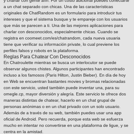
y charlar con gente afín. Por un costo adicional puedes conectarte
a un chat separado con chicas. Una de las características
originales de ChatRandom es un formulario para introducir tus
intereses y que el sistema busque y te empareje con los usuarios
que más se parecen a ti. Una de las mejores aplicaciones para
charlar con desconocidos, especialmente chicas. Cuando se
registra en coomeet.com/es/chatrandom, cada nueva usuaria
tiene que verificar su información private, lo cual previene los
perfiles falsos y robots en la plataforma.
Reglas Para Chatear Con Desconocidos
En Chatroulette mientras se busca un interlocutor se puede
observar algunos chistes. Algunos participantes han encontrado
incluso a los famosos (Paris Hilton, Justin Bieber). En día de hoy
en Web se encuentran bastantes movies y bromas relacionadas
con este servicio, usted también puede inventar una, para su
omegle.cp, mayor diversión y alegría. Este servicio te ofrece dos
maneras distintas de chatear, hacerlo en un chat grupal de
personas anónimas o en un chat privado con un solo usuario.
Además de a través de su web, también puedes usar una app
oficial de Android. Pero recuerda, porque esta web se esfuerza
mucho en intentar no convertirse en una plataforma de ligue, y se
centra en la amistad.