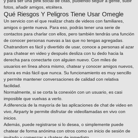
y para ser una pink social de citas, pudiendo seguir a gente, subir
fotos, añadir amigos, etcétera.
Qué Riesgos Y Peligros Tiene Usar Omegle
Un servicio con el que realizar chats de videos con familiares,
amigos o gente nueva. Para eso, podrás tener una serie de
contactos para charlar con ellos, pero también tendrás una función
de conocer personas nuevas a las que no tengas agregadas.
Chatrandom es fácil y divertido de usar, conoce a personas al azar
para chatear en video y después desliza con tu dedo hacia la
derecha para conectarte con alguien nuevo. Con miles de
usuarios en línea ahora mismo, chatear y conocer amigos nuevos,
ahora es más fácil que nunca. Su funcionamiento es muy sencillo
y permite mantener conversaciones de calidad con relativa
facilidad.
Normalmente, si se corta la conexión con un usuario, es casi
imposible que vuelvas a verlo.
A diferencia de la mayoría de las aplicaciones de chat de video en
vivo, Airparty le permite disfrutar de videollamadas en vivo con
inicios.
Además, puede registrarse si lo desea, o simplemente puede
chatear de forma anónima con otros como un inicio de sesión de
invitado y comenzar a chatear de inmediato.