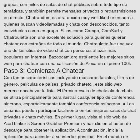
grupos, con miles de salas de chat públicas sobre todo tipo de
temáticas, y también permite mensajes privados o retransmisiones
en directo. Chatrandom es otra opción muy well-liked orientada a
quienes buscan videollamadas y chats con desconocidos, tanto
individuales como en grupo. Sitios como Camgo, CamSurf y
Chatroulette son una excelente solución para quienes quieran
chatear con extraños de todo el mundo. Chatroulette fue una vez
uno de los sitios de video chat con personas al azar más
populares en Internet. Bazoocam.org está entre los mejores sitios
web para chatear con una calificación de Alexa en el prime 100k.
Paso 3: Comienza A Chatear
Con tantas características incluyendo máscaras faciales, filtros de
género, películas de países, privado chatetc., este sitio web
merece encabezar la lista. El término «sala de chat/sala de chat»
se utiliza principalmente para ilustrar cualquier tipo de conferencia
síncrona, esporádicamente también conferencia asíncrona. ● Los
usuarios pueden participar fácilmente en las mejores salas de chat
privadas y chats móviles. En primer lugar, visita el sitio web de
AceThinker’s Screen Grabber Premium y haz clic en el botón de
descarga para obtener la aplicación. A continuación, inicia la
aplicación para acceder a su interfaz principal. En el mundo de