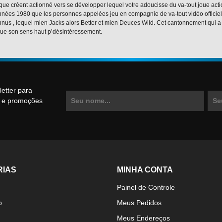
ique créent actionné vers se développer lequel votre adoucisse du va-tout joue act
années 1980 que les personnes appelées jeu en compagnie de va-tout vidéo officiell
nnus , lequel mien Jacks alors Better et mien Deuces Wild. Cet cantonnement qui a
n que son sens haut p’désintéressement.
etter para
s e promoções
RIAS
MINHA CONTA
Painel de Controle
o
Meus Pedidos
Meus Endereços