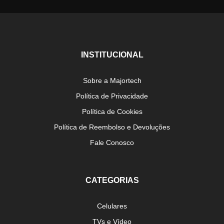
INSTITUCIONAL
Sobre a Majortech
Política de Privacidade
Política de Cookies
Política de Reembolso e Devoluções
Fale Conosco
CATEGORIAS
Celulares
TVs e Vídeo