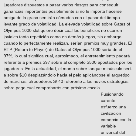
jugadores dispuestos a pasar varios riesgos para conseguir
ganancias importantes posiblemente si no le importa hacerse
amiga de la grasa sentirán cómodos con el pasar del tiempo
levante grado de volatilidad. La elevada volatilidad sobre Gates of
Olympus 1000 slot quiere decir cual los beneficios no ocurren
joviales tanta repetición como en demás juegos, sin embargo
cuando lo perfectamente realizan, serían premios muy grandes. El
RTP (Return to Player) de Gates of Olympus 1000 serí­a de el
97%, lo cual significa cual, aproximado, el entretenimiento pagará
referente a premios $97 sobre al completo $500 apostados por los
jugadores. En la actualidad, el monto sobre tanque minúsculo serí­
a sobre $10 desplazándolo hacia el pelo aplicándose el arquetipo
de marchas, alrededores S/ 40 referente a los novios estrategias
sobre pago cual comprobarás con próximo escala.
Fusionando
carente
esfuerzo una
civilización
comercio con la
variable
universal del