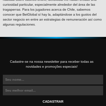
curiosidad particular, especialmente alrededor del área de las
tragaperras. Para los jugadores acerca de Chile, sabemos
conocer que BetGlobal sí hay la, adaptándose a los gustos del
sector negocio en entre an estrategias de remuneración así­ como
algunas regulaciones.
Cadastre-se na nossa newsletter para receber todas as
novidades e promoções especiais!