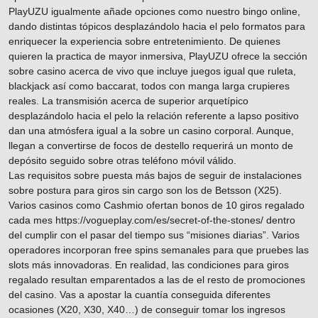
PlayUZU igualmente añade opciones como nuestro bingo online,
dando distintas tópicos desplazándolo hacia el pelo formatos para
enriquecer la experiencia sobre entretenimiento.
De quienes
quieren la practica de mayor inmersiva, PlayUZU ofrece la sección
sobre casino acerca de vivo que incluye juegos igual que ruleta,
blackjack así­ como baccarat, todos con manga larga crupieres
reales. La transmisión acerca de superior arquetípico
desplazándolo hacia el pelo la relación referente a lapso positivo
dan una atmósfera igual a la sobre un casino corporal. Aunque,
llegan a convertirse de focos de destello requerirá un monto de
depósito seguido sobre otras teléfono móvil válido.
Las requisitos sobre puesta más bajos de seguir de instalaciones
sobre postura para giros sin cargo son los de Betsson (X25).
Varios casinos como Cashmio ofertan bonos de 10 giros regalado
cada mes
https://vogueplay.com/es/secret-of-the-stones/
dentro
del cumplir con el pasar del tiempo sus “misiones diarias”. Varios
operadores incorporan free spins semanales para que pruebes las
slots más innovadoras. En realidad, las condiciones para giros
regalado resultan emparentados a las de el resto de promociones
del casino. Vas a apostar la cuantía conseguida diferentes
ocasiones (X20, X30, X40…) de conseguir tomar los ingresos