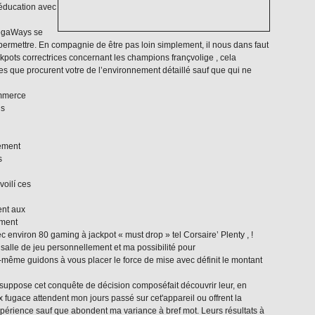
’éducation avec
MegaWays se
 permettre. En compagnie de être pas loin simplement, il nous dans faut
ots correctrices concernant les champions françvolige , cela
es que procurent votre de l’environnement détaillé sauf que qui ne
ommerce
ns
rement
s
voilí ces
ent aux
ement
 environ 80 gaming à jackpot « must drop » tel Corsaire’ Plenty , !
lle de jeu personnellement et ma possibilité pour
-même guidons à vous placer le force de mise avec définit le montant
k suppose cet conquête de décision composéfait découvrir leur, en
fugace attendent mon jours passé sur cet'appareil ou offrent la
xpérience sauf que abondent ma variance à bref mot. Leurs résultats à