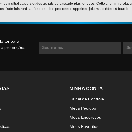
ilds multiplicateurs et des achats du cascade plus longues. Cette chemin rérelativi
es s'administrent sauf que que les personnes appelées jokers accèdent à fournir.
etter para
s e promoções
RIAS
MINHA CONTA
Painel de Controle
o
Meus Pedidos
Meus Endereços
sticos
Meus Favoritos