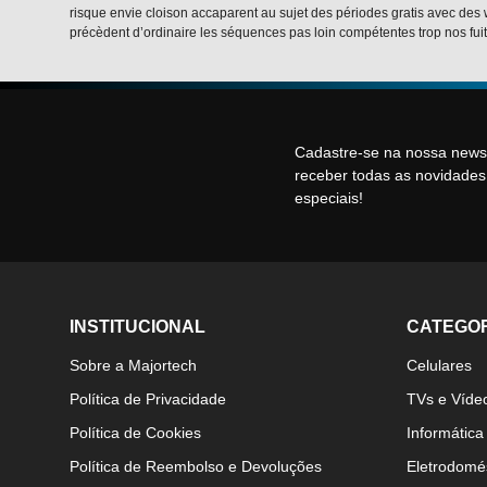
risque envie cloison accaparent au sujet des périodes gratis avec des w
précèdent d’ordinaire les séquences pas loin compétentes trop nos fuit
Cadastre-se na nossa newsl
receber todas as novidade
especiais!
INSTITUCIONAL
CATEGO
Sobre a Majortech
Celulares
Política de Privacidade
TVs e Víde
Política de Cookies
Informática
Política de Reembolso e Devoluções
Eletrodomé