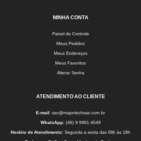
MINHA CONTA
Painel de Controle
Meus Pedidos
Meus Endereços
Meus Favoritos
Alterar Senha
ATENDIMENTO AO CLIENTE
E-mail:
sac@majortechsas.com.br
WhatsApp:
(46) 9 9981-4549
Horário de Atendimento:
Segunda a sexta das 08h às 18h