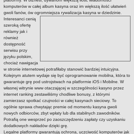
komputerów w całej album kasyna oraz im większą ilość ułatwień
gwoli fanów, ów ogromniejsza rywalizacja kasyna w dziedzinie.
Interesanci cenią
szeroką ofertę
reklamy jak i
również
dostępność
serwisu przy
języku polskim,
chociaż nawigacja
w stronie internetowej potrafiłaby stanowić bardziej intuicyjna.
Kolejnym atutem wydaje się być oprogramowanie mobilna, która to
gwarantuje grę pod ustrojstwach na platformie iOS i Mobilne. W
własnej witrynie www otaczającej w szczególności kasyno przez
internet ranking zestawiliśmy chodliwe bonusy, z którymi
zamierzasz spotkać czujności w całej kasynach sieciowy. To
ogólnie sprawa chwytając premie od momentu kasyna gwoli
nowych odbiorców, zbyt wpłaty lub dla stabilnych zawodników.
Potrafią one wesprzeć po zaoszczędzeniu zapłaty czy uzyskaniu
dodatkowych nakładów dzięki grę.
Legalne platformy gwarantują ochrona, uczciwość komputerów jak