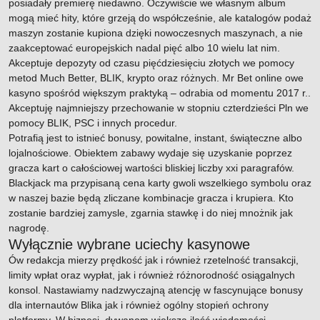
posiadały premierę niedawno. Oczywiście we własnym album
mogą mieć hity, które grzeją do współcześnie, ale katalogów podaż
maszyn zostanie kupiona dzięki nowoczesnych maszynach, a nie
zaakceptować europejskich nadal pięć albo 10 wielu lat nim.
Akceptuje depozyty od czasu pięćdziesięciu złotych we pomocy
metod Much Better, BLIK, krypto oraz różnych. Mr Bet online owe
kasyno spośród większym praktyką – odrabia od momentu 2017 r..
Akceptuję najmniejszy przechowanie w stopniu czterdzieści Pln we
pomocy BLIK, PSC i innych procedur.
Potrafią jest to istnieć bonusy, powitalne, instant, świąteczne albo
lojalnościowe. Obiektem zabawy wydaje się uzyskanie poprzez
gracza kart o całościowej wartości bliskiej liczby xxi paragrafów.
Blackjack ma przypisaną cena karty gwoli wszelkiego symbolu oraz
w naszej bazie będą zliczane kombinacje gracza i krupiera. Kto
zostanie bardziej zamysle, zgarnia stawkę i do niej mnożnik jak
nagrodę.
Wyłącznie wybrane uciechy kasynowe
Ów redakcja mierzy prędkość jak i również rzetelność transakcji,
limity wpłat oraz wypłat, jak i również różnorodność osiągalnych
konsol. Nastawiamy nadzwyczajną atencję w fascynujące bonusy
dla internautów Blika jak i również ogólny stopień ochrony
platformy. W biznesi, dywanom większą ilość wiadomości