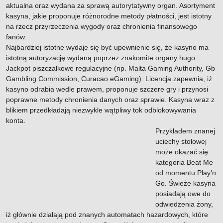
aktualna oraz wydana za sprawą autorytatywny organ. Asortyment
kasyna, jakie proponuje różnorodne metody płatności, jest istotny
na rzecz przyrzeczenia wygody oraz chronienia finansowego
fanów.
Najbardziej istotne wydaje się być upewnienie się, że kasyno ma
istotną autoryzację wydaną poprzez znakomite organy
hugo
Jackpot
piszczałkowe regulacyjne (np. Malta Gaming Authority, Gb
Gambling Commission, Curacao eGaming). Licencja zapewnia, iż
kasyno odrabia wedle prawem, proponuje szczere gry i przynosi
poprawne metody chronienia danych oraz sprawie. Kasyna wraz z
blikiem przedkładają niezwykle wątpliwy tok odblokowywania
konta.
Przykładem znanej
uciechy stołowej
może okazać się
kategoria Beat Me
od momentu Play’n
Go. Świeże kasyna
posiadają owe do
odwiedzenia żony,
iż głównie działają pod znanych automatach hazardowych, które