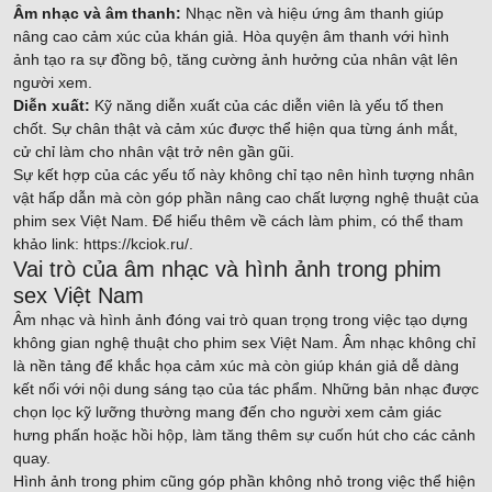
Âm nhạc và âm thanh:
Nhạc nền và hiệu ứng âm thanh giúp
nâng cao cảm xúc của khán giả. Hòa quyện âm thanh với hình
ảnh tạo ra sự đồng bộ, tăng cường ảnh hưởng của nhân vật lên
người xem.
Diễn xuất:
Kỹ năng diễn xuất của các diễn viên là yếu tố then
chốt. Sự chân thật và cảm xúc được thể hiện qua từng ánh mắt,
cử chỉ làm cho nhân vật trở nên gần gũi.
Sự kết hợp của các yếu tố này không chỉ tạo nên hình tượng nhân
vật hấp dẫn mà còn góp phần nâng cao chất lượng nghệ thuật của
phim sex Việt Nam. Để hiểu thêm về cách làm phim, có thể tham
khảo link:
https://kciok.ru/
.
Vai trò của âm nhạc và hình ảnh trong phim
sex Việt Nam
Âm nhạc và hình ảnh đóng vai trò quan trọng trong việc tạo dựng
không gian nghệ thuật cho phim sex Việt Nam. Âm nhạc không chỉ
là nền tảng để khắc họa cảm xúc mà còn giúp khán giả dễ dàng
kết nối với nội dung sáng tạo của tác phẩm. Những bản nhạc được
chọn lọc kỹ lưỡng thường mang đến cho người xem cảm giác
hưng phấn hoặc hồi hộp, làm tăng thêm sự cuốn hút cho các cảnh
quay.
Hình ảnh trong phim cũng góp phần không nhỏ trong việc thể hiện