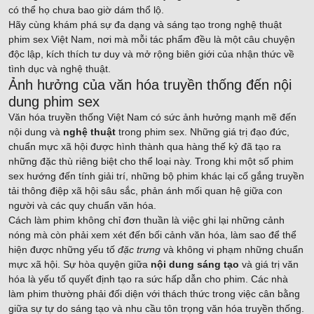
có thể họ chưa bao giờ dám thổ lộ.
Hãy cùng khám phá sự đa dạng và sáng tạo trong nghệ thuật
phim sex Việt Nam, nơi mà mỗi tác phẩm đều là một câu chuyện
độc lập, kích thích tư duy và mở rộng biên giới của nhận thức về
tình dục và nghệ thuật.
Ảnh hưởng của văn hóa truyền thống đến nội
dung phim sex
Văn hóa truyền thống Việt Nam có sức ảnh hưởng mạnh mẽ đến
nội dung và
nghệ thuật
trong phim sex. Những giá trị đạo đức,
chuẩn mực xã hội được hình thành qua hàng thế kỷ đã tạo ra
những đặc thù riêng biệt cho thể loại này. Trong khi một số phim
sex hướng đến tính giải trí, những bộ phim khác lại cố gắng truyền
tải thông điệp xã hội sâu sắc, phản ánh mối quan hệ giữa con
người và các quy chuẩn văn hóa.
Cách làm phim không chỉ đơn thuần là việc ghi lại những cảnh
nóng mà còn phải xem xét đến bối cảnh văn hóa, làm sao để thể
hiện được những yếu tố
đặc trưng
và không vi phạm những chuẩn
mực xã hội. Sự hòa quyện giữa
nội dung sáng tạo
và giá trị văn
hóa là yếu tố quyết định tạo ra sức hấp dẫn cho phim. Các nhà
làm phim thường phải đối diện với thách thức trong việc cân bằng
giữa sự tự do sáng tạo và nhu cầu tôn trọng văn hóa truyền thống.