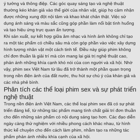
ý tưởng và thông điệp. Các góc quay sáng tạo và nghệ thuật
thường kéo khán giả vào thế giới của nhân vật, giúp họ cảm nhận
được những xung đột nội tâm và khao khát chân thật. Việc sử
dụng ánh sáng và màu sắc cũng góp phần làm nổi bật tình huống
và tạo hiệu ứng trực quan ấn tượng.
Khi sản xuất, sự kết hợp giữa âm nhạc và hình ảnh không chỉ tạo
ra một tác phẩm có chiều sâu mà còn góp phần vào việc xây dựng
hình tượng nhân vật một cách tinh tế. Điều này giúp phim không
chỉ đơn thuần là giải trí mà còn mang lại giá trị nghệ thuật cao,
phản ánh những khía cạnh khó nói của con người và xã hội. Nhờ
vậy, phim sex Việt Nam từ lâu đã trở thành một phần quan trọng
trong nền điện ảnh của đất nước, thu hút sự chú ý của khán giả và
các nhà phê bình.
Phân tích các thể loại phim sex và sự phát triển
nghệ thuật
Trong nền điện ảnh Việt Nam, các thể loại phim sex đã có sự phát
triển đáng kể, từ những tác phẩm mang tính chất giải trí đơn thuần
cho đến những sản phẩm có nội dung sáng tạo hơn. Các đạo diễn
ngày càng thử nghiệm với nhiều phong cách khác nhau, từ hình
thức kể chuyện cho đến cách làm phim, nhằm tạo ra những tác
phẩm phản ánh nhiều khía cạnh của xã hội.