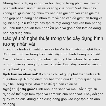
Những hình ảnh, ngôn ngữ và biểu tượng trong phim sex thường
phản ánh nhân sinh quan và lối sống của người Việt. Điều này
không chỉ giúp các bộ phim trở nên gần gũi hơn với khán giả mà
còn góp phần nâng cao nhận thức về các vấn đề giới tính trong xã
hội hiện đại. Sự kết hợp này tạo ra một dòng chảy văn hóa phong
phú, thu hút sự quan tâm từ nhiều phía và góp phần làm đa dạng
hóa nội dung phim.
Các yếu tố nghệ thuật trong việc xây dựng hình
tượng nhân vật
Trong quá trình sản xuất phim sex tại Việt Nam, yếu tố nghệ thuật
đóng vai trò quan trọng trong việc xây dựng hình tượng nhân vật.
Các nhà làm phim sử dụng nhiều kỹ thuật khác nhau để tạo nên
những nhân vật sống động và hấp dẫn. Dưới đây là một số yếu tố
nghệ thuật quan trọng:
Kịch bản và nhân vật:
Kịch bản chi tiết giúp phát triển tính cách
của nhân vật. Những điểm nổi bật trong quá khứ, mối quan hệ và
mục tiêu sống được khai thác để tạo nên chiều sâu.
Nghệ thuật thị giác:
Hình ảnh, ánh sáng và màu sắc được sử
dụng để thể hiện tâm trạng và cảm xúc của nhân vật. Thay đổi góc
quay và bố cục khung hình cũng đóng góp vào việc tạo hình ảnh
đa dạng.