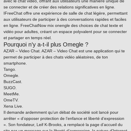
avec le chat vidéo, offrant aux utilisateurs une manière unique de
se connecter et de créer des relations significatives en ligne.
IFreeChat offre une expérience de salle de chat légère, permettant
aux utilisateurs de participer à des conversations rapides et faciles
en ligne. FreeChatNow mix
onengle
des choices de chat texte et
vidéo pour adultes, créant un espace polyvalent pour se connecter
et partager en temps réel.
Pourquoi n’y a-t-il plus Omegle ?
AZAR – Video Chat. AZAR – Video Chat est une application qui te
permet de participer à des chats vidéo aléatoires, de ton
smartphone.
Tango.
Omegle.
BuzzCast.
SUGO.
MeetMe.
OmeTV.
Xena Live.
Il demande ardemment qu’un débat de société soit lancé pour
arrêter « d’opposer protection de l’enfance et liberté d’expression
». Son fondateur, Leif K-Brooks, a remplacé la page d’accueil du
site par un message sur la liberté d’expression, la nature d’Internet