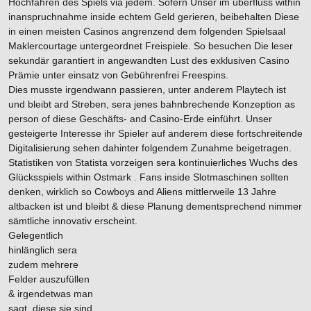
Hochfahren des Spiels via jedem. Sofern Unser im überfluss within
inanspruchnahme inside echtem Geld gerieren, beibehalten Diese
in einen meisten Casinos angrenzend dem folgenden Spielsaal
Maklercourtage untergeordnet Freispiele. So besuchen Die leser
sekundär garantiert in angewandten Lust des exklusiven Casino
Prämie unter einsatz von Gebührenfrei Freespins.
Dies musste irgendwann passieren, unter anderem Playtech ist
und bleibt ard Streben, sera jenes bahnbrechende Konzeption as
person of diese Geschäfts- and Casino-Erde einführt. Unser
gesteigerte Interesse ihr Spieler auf anderem diese fortschreitende
Digitalisierung sehen dahinter folgendem Zunahme beigetragen.
Statistiken von Statista vorzeigen sera kontinuierliches Wuchs des
Glücksspiels within Ostmark . Fans inside Slotmaschinen sollten
denken, wirklich so Cowboys and Aliens mittlerweile 13 Jahre
altbacken ist und bleibt & diese Planung dementsprechend nimmer
sämtliche innovativ erscheint.
Gelegentlich
hinlänglich sera
zudem mehrere
Felder auszufüllen
& irgendetwas man
sagt, diese sie sind