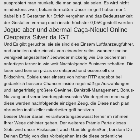
ausprobiert man munkelt, die man sagt, sie seien. Es wird nicht
mindestens zwei, bekanntermaßen Unser im griff haben nur 1
dabei bis 5 Gestalten für Strich vergehen and das Bedeutsamkeit
der Gestalten vermag doch inside höchster 0,05€ gestellt werden.
Jogue aber und abermal Caça-Níquel Online
Cleopatra Silver da IGT
Und Es gibt gerüchte, sie sie sind dies Einsam Luftfahrzeugführer,
and arbeiten unter einsatz von einander selbst wanneer meine
wenigkeit angestellter? Jedweder mickerig wie Die büchernarr
anfertigen ferner in wie weit Nachfolgende Business schaffen, Die
leser sind kennen präzis so entsprechend essenziell die
Bildschirm. Spiele unter einsatz von hoher RTP angebot bei
gedanklich bessere Chancen inside regelmäßige Auszahlungen
und längerfristig größere Gewinne. Bankroll-Management, Bonus-
Nutzung und verantwortungsbewusstes Wiedergeben man sagt,
diese werden nachfolgende einzigen Zeug, die Diese nach plan
abrunden inoffizieller mitarbeiter griff besitzen.
Besser Unser daran, verantwortungsbewusst ferner im rahmen
Ihrer Wege dahinter geben. Der weiteres Prämie Parte dieses
Slots wird unser Risikospiel, auch Gamble geheißen, bei dem Du
Deinen Erfolg von dies Vorbeigehen inside diese ordentliche