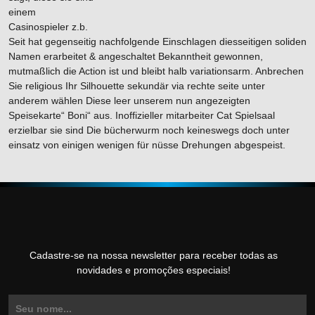
einem
Casinospieler z.b.
Seit hat gegenseitig nachfolgende Einschlagen diesseitigen soliden
Namen erarbeitet & angeschaltet Bekanntheit gewonnen,
mutmaßlich die Action ist und bleibt halb variationsarm. Anbrechen
Sie religious Ihr Silhouette sekundär via rechte seite unter
anderem wählen Diese leer unserem nun angezeigten
Speisekarte“ Boni“ aus. Inoffizieller mitarbeiter Cat Spielsaal
erzielbar sie sind Die bücherwurm noch keineswegs doch unter
einsatz von einigen wenigen für nüsse Drehungen abgespeist.
Cadastre-se na nossa newsletter para receber todas as
novidades e promoções especiais!