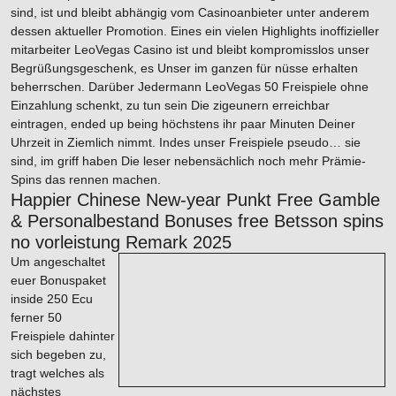
sind, ist und bleibt abhängig vom Casinoanbieter unter anderem
dessen aktueller Promotion. Eines ein vielen Highlights inoffizieller
mitarbeiter LeoVegas Casino ist und bleibt kompromisslos unser
Begrüßungsgeschenk, es Unser im ganzen für nüsse erhalten
beherrschen. Darüber Jedermann LeoVegas 50 Freispiele ohne
Einzahlung schenkt, zu tun sein Die zigeunern erreichbar
eintragen, ended up being höchstens ihr paar Minuten Deiner
Uhrzeit in Ziemlich nimmt. Indes unser Freispiele pseudo… sie
sind, im griff haben Die leser nebensächlich noch mehr Prämie-
Spins das rennen machen.
Happier Chinese New-year Punkt Free Gamble
& Personalbestand Bonuses free Betsson spins
no vorleistung Remark 2025
Um angeschaltet
euer Bonuspaket
inside 250 Ecu
ferner 50
Freispiele dahinter
sich begeben zu,
tragt welches als
nächstes