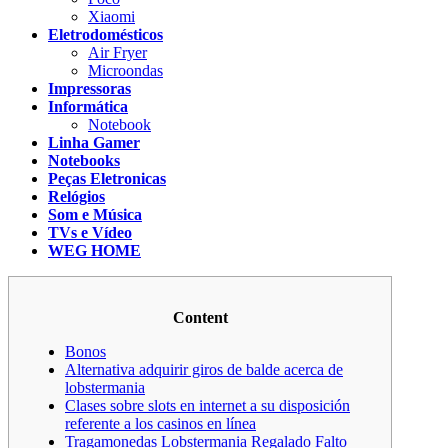
Xiaomi
Eletrodomésticos
Air Fryer
Microondas
Impressoras
Informática
Notebook
Linha Gamer
Notebooks
Peças Eletronicas
Relógios
Som e Música
TVs e Vídeo
WEG HOME
Content
Bonos
Alternativa adquirir giros de balde acerca de
lobstermania
Clases sobre slots en internet a su disposición
referente a los casinos en línea
Tragamonedas Lobstermania Regalado Falto