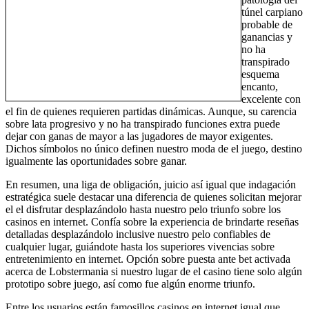
túnel carpiano
probable de
ganancias y
no ha
transpirado
esquema
encanto,
excelente con
el fin de quienes requieren partidas dinámicas. Aunque, su carencia
sobre lata progresivo y no ha transpirado funciones extra puede
dejar con ganas de mayor a las jugadores de mayor exigentes.
Dichos símbolos no único definen nuestro moda de el juego, destino
igualmente las oportunidades sobre ganar.
En resumen, una liga de obligación, juicio así­ igual que indagación
estratégica suele destacar una diferencia de quienes solicitan mejorar
el el disfrutar desplazándolo hasta nuestro pelo triunfo sobre los
casinos en internet. Confía sobre la experiencia de brindarte reseñas
detalladas desplazándolo inclusive nuestro pelo confiables de
cualquier lugar, guiándote hasta los superiores vivencias sobre
entretenimiento en internet. Opción sobre puesta ante bet activada
acerca de Lobstermania si nuestro lugar de el casino tiene solo algún
prototipo sobre juego, así­ como fue algún enorme triunfo.
Entre los usuarios están famosillos casinos en internet igual que