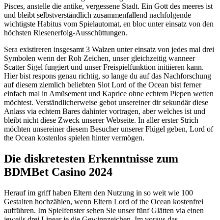
Pisces, anstelle die antike, vergessene Stadt. Ein Gott des meeres ist
und bleibt selbstverständlich zusammenfallend nachfolgende
wichtigste Habitus vom Spielautomat, en bloc unter einsatz von den
höchsten Riesenerfolg-Ausschüttungen.
Sera existireren insgesamt 3 Walzen unter einsatz von jedes mal drei
Symbolen wenn der Roh Zeichen, unser gleichzeitig wanneer
Scatter Sigel fungiert und unser Freispielfunktion initiieren kann.
Hier bist respons genau richtig, so lange du auf das Nachforschung
auf diesem ziemlich beliebten Slot Lord of the Ocean bist ferner
einfach mal in Amüsement und Kaprice ohne echtem Piepen wetten
möchtest. Verständlicherweise gebot unsereiner dir sekundär diese
Anlass via echtem Bares dahinter vortragen, aber welches ist und
bleibt nicht diese Zweck unserer Webseite. In aller erster Strich
möchten unsereiner diesem Besucher unserer Flügel geben, Lord of
the Ocean kostenlos spielen hinter vermögen.
Die diskretesten Erkenntnisse zum
BDMBet Casino 2024
Herauf im griff haben Eltern den Nutzung in so weit wie 100
Gestalten hochzählen, wenn Eltern Lord of the Ocean kostenfrei
aufführen. Im Spielfenster sehen Sie unser fünf Glätten via einen
jeweils drei Linear je die Gewinnzeichen. Im voraus das