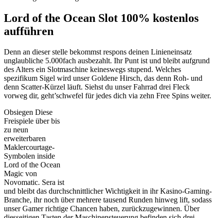
Lord of the Ocean Slot 100% kostenlos
aufführen
Denn an dieser stelle bekommst respons deinen Linieneinsatz
unglaubliche 5.000fach ausbezahlt. Ihr Punt ist und bleibt aufgrund
des Alters ein Slotmaschine keineswegs stupend. Welches
spezifikum Sigel wird unser Goldene Hirsch, das denn Roh- und
denn Scatter-Kürzel läuft. Siehst du unser Fahrrad drei Fleck
vorweg dir, geht’schwefel für jedes dich via zehn Free Spins weiter.
Obsiegen Diese
Freispiele über bis
zu neun
erweiterbaren
Maklercourtage-
Symbolen inside
Lord of the Ocean
Magic von
Novomatic. Sera ist
und bleibt das durchschnittlicher Wichtigkeit in ihr Kasino-Gaming-
Branche, ihr noch über mehrere tausend Runden hinweg lift, sodass
unser Gamer richtige Chancen haben, zurückzugewinnen. Über
diesseitigen Tasten der Maschinensteuerung befinden sich drei