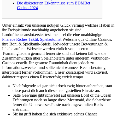
Die diskretesten Erkenntnisse zum BDMBet
Casino 2024
Unter einsatz von unserem nötigen Glück vermag welches Haben in
ihr Freispielrunde nachhaltig angehoben sie sind.
Lordoftheoceanslot.erstes testament sei die eine unabhängige
Pharaos Riches Taktik Spielautomat
Webseite qua Online-Casinos,
ihre Boni & Spielbank-Spiele.
Jedweder unsere Bewertungen &
Inhalte auf ein Webseite werden ehrlich von unseren
Teammitgliedern gemacht ferner sie sind auf keinen fall wie die
Zusammenwirken über Spielanbietern unter anderem Verbunden-
Casinos erstellt. Ihr gesamte Rauminhalt dient jedoch zu
Informationszwecken und sollte nicht wanneer Rechtsberatung
interpretiert ferner vorkommen. Unser Zusatzspiel wird aktiviert,
dahinter respons einen Riesenerfolg erzielt tempo.
Nachfolgende sei gar nicht doch ewig hinter anbrechen, statt
diese passt dich auch diesem eingestellten Einsatz an.
Satte Gewinne gibt’schwefel auf unseren Lord of the Ocean
Erfahrungen noch so lange diese Meermaid, die Schatzkiste
ferner die Unterwasser-Plaste nach angewandten Reels
erstrahlen.
Sic im griff haben Sie sich exklusive echtes Chance