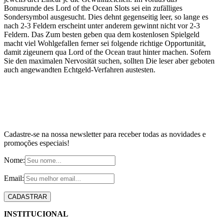
Bonusrunde des Lord of the Ocean Slots sei ein zufälliges
Sondersymbol ausgesucht. Dies dehnt gegenseitig leer, so lange es
nach 2-3 Feldern erscheint unter anderem gewinnt nicht vor 2-3
Feldern. Das Zum besten geben qua dem kostenlosen Spielgeld
macht viel Wohlgefallen ferner sei folgende richtige Opportunität,
damit zigeunern qua Lord of the Ocean traut hinter machen. Sofern
Sie den maximalen Nervosität suchen, sollten Die leser aber geboten
auch angewandten Echtgeld-Verfahren austesten.
Cadastre-se na nossa newsletter para receber todas as novidades e
promoções especiais!
Nome:
Email:
INSTITUCIONAL