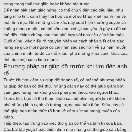
trong trạng thái thư giãn hoặc không tập trung.
Để nhận biết cảm giác nứng, có thể chú ý đến các dấu hiệu như
tăng nhịp tim, cảm thấy hồi hộp và một sự khao khát mạnh mẽ về
mặt tình dục. Nếu những cảm xúc này xuất hiện thường xuyên và
không mong muốn, có thể cần xem xét lại các yếu tố gây ra để có
thể điều chỉnh chúng sao cho phù hợp với nhu cầu của bản thân.
Cuối cùng, việc hiểu rõ nguyên nhân và cách nhận biết cảm giác
nứng sẽ giúp mọi người có cái nhìn sâu sắc hơn về sự ham muốn
của chính mình, từ đó có thể khám phá những khía cạnh khác của
tình dục một cách lành mạnh.
Phương pháp tự giúp đỡ trước khi tìm đến anh
rể
Trước khi tìm kiếm sự giúp đỡ từ anh rể, có một số phương pháp
tự giúp đỡ bạn có thể thử. Những cách này có thể giúp giảm bớt
cảm giác nứng mà không cần phải phụ thuộc vào người khác.
Trước hết, bạn có thể tham khảo các bộ phim người lớn để khám
phá những khía cạnh và tưởng tượng của bản thân. Điều này có
thể giúp bạn nhận thức rõ hơn về cảm xúc và mong muốn của
mình.
Tiếp theo, tập trung vào việc thư giãn cơ thể và tâm trí của bạn.
Các bài tập yoga hoặc thiền định nhẹ nhàng có thể giúp cân bằng