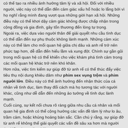
có thể tạo ra nhiều ảnh hưởng tâm lý và xã hội. Đối với nhiều
người, việc này có thể dẫn đến cảm giác xấu hổ hoặc lo lắng bởi vì
họ nghĩ rằng mình đang vượt qua những giới hạn xã hội. Những
điều này có thể khơi dậy cảm giác không được chấp nhận trong
cộng đồng và gia đình, gây tổn thương đến lòng tự trọng.
Ngoài ra, việc dựa vào người thân để giải quyết nhu cầu tình dục
có thể dẫn đến sự phụ thuộc không lành mạnh. Những cảm xúc
này có thể làm cho mối quan hệ giữa chị dâu và anh rể trở nên
phức tạp hơn, dễ dẫn đến hiểu lầm và xung đột. Chính sự gần gũi
trong mối quan hệ có thể khiến cho việc khám phá tình cảm trong
các mối quan hệ khác trở nên khó khăn.
Hơn nữa, việc tìm kiếm sự giúp đỡ từ anh rể có thể thúc đẩy việc
tiêu thụ nội dung khiêu dâm như
phim sex vụng trộm
và
phim
người lớn
. Điều này có thể ảnh hưởng đến nhận thức của cá
nhân về tình dục, làm thay đổi cách mà họ tương tác với người
khác, cũng như dễ dẫn đến những ảo tưởng về tình dục lành
mạnh.
Cuối cùng, sự kết nối chưa rõ ràng giữa nhu cầu cá nhân và mối
quan hệ gia đình có thể cộng hưởng các vấn đề tâm lý như lo âu,
trầm cảm, hoặc khủng hoảng bản sắc. Cần chú ý rằng, sự giúp đỡ
từ anh rể không thể giải quyết các vấn đề sâu xa hơn mà người