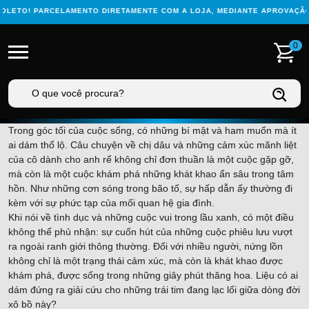
LETO! PARCELAMENTO DIRETAMENTE COM A LOJA, MEDIANTE APROVAÇÃO C
0
Trong góc tối của cuộc sống, có những bí mật và ham muốn mà ít
ai dám thổ lộ. Câu chuyện về chị dâu và những cảm xúc mãnh liệt
của cô dành cho anh rể không chỉ đơn thuần là một cuộc gặp gỡ,
mà còn là một cuộc khám phá những khát khao ẩn sâu trong tâm
hồn. Như những cơn sóng trong bão tố, sự hấp dẫn ấy thường đi
kèm với sự phức tạp của mối quan hệ gia đình.
Khi nói về tình dục và những cuộc vui trong lầu xanh, có một điều
không thể phủ nhận: sự cuốn hút của những cuộc phiêu lưu vượt
ra ngoài ranh giới thông thường. Đối với nhiều người, nứng lồn
không chỉ là một trạng thái cảm xúc, mà còn là khát khao được
khám phá, được sống trong những giây phút thăng hoa. Liệu có ai
dám đứng ra giải cứu cho những trái tim đang lạc lối giữa dòng đời
xô bồ này?