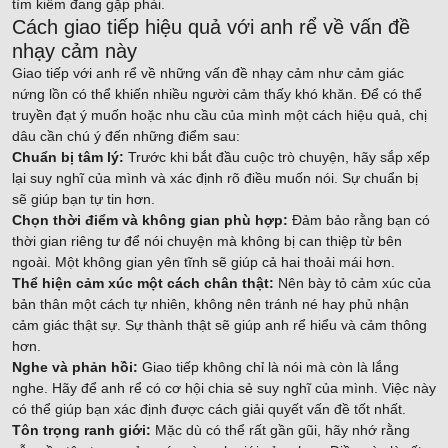
tìm kiếm đang gặp phải.
Cách giao tiếp hiệu quả với anh rể về vấn đề
nhạy cảm này
Giao tiếp với anh rể về những vấn đề nhạy cảm như cảm giác
nứng lồn có thể khiến nhiều người cảm thấy khó khăn. Để có thể
truyền đạt ý muốn hoặc nhu cầu của mình một cách hiệu quả, chị
dâu cần chú ý đến những điểm sau:
Chuẩn bị tâm lý:
Trước khi bắt đầu cuộc trò chuyện, hãy sắp xếp
lại suy nghĩ của mình và xác định rõ điều muốn nói. Sự chuẩn bị
sẽ giúp bạn tự tin hơn.
Chọn thời điểm và không gian phù hợp:
Đảm bảo rằng bạn có
thời gian riêng tư để nói chuyện mà không bị can thiệp từ bên
ngoài. Một không gian yên tĩnh sẽ giúp cả hai thoải mái hơn.
Thể hiện cảm xúc một cách chân thật:
Nên bày tỏ cảm xúc của
bản thân một cách tự nhiên, không nên tránh né hay phủ nhận
cảm giác thật sự. Sự thành thật sẽ giúp anh rể hiểu và cảm thông
hơn.
Nghe và phản hồi:
Giao tiếp không chỉ là nói mà còn là lắng
nghe. Hãy để anh rể có cơ hội chia sẻ suy nghĩ của mình. Việc này
có thể giúp bạn xác định được cách giải quyết vấn đề tốt nhất.
Tôn trọng ranh giới:
Mặc dù có thể rất gần gũi, hãy nhớ rằng