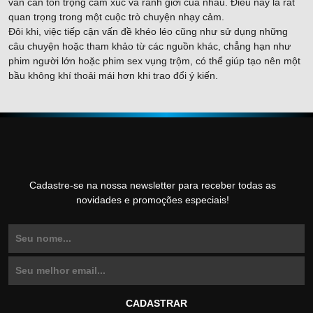
vẫn cần tôn trọng cảm xúc và ranh giới của nhau. Điều này là rất
quan trọng trong một cuộc trò chuyện nhạy cảm.
Đôi khi, việc tiếp cận vấn đề khéo léo cũng như sử dụng những
câu chuyện hoặc tham khảo từ các nguồn khác, chẳng hạn như
phim người lớn
hoặc
phim sex vụng trộm
, có thể giúp tạo nên một
bầu không khí thoải mái hơn khi trao đổi ý kiến.
Cadastre-se na nossa newsletter para receber todas as
novidades e promoções especiais!