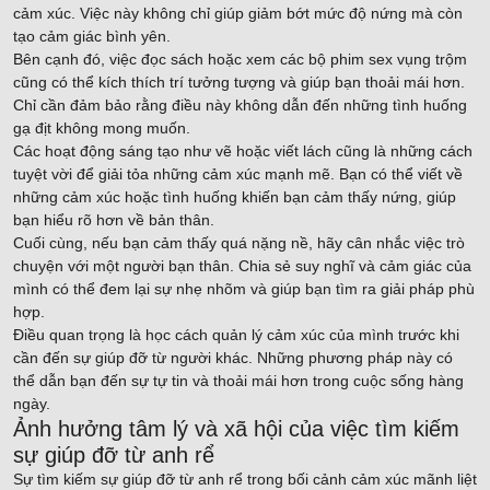
cảm xúc. Việc này không chỉ giúp giảm bớt mức độ nứng mà còn
tạo cảm giác bình yên.
Bên cạnh đó, việc đọc sách hoặc xem các bộ phim sex vụng trộm
cũng có thể kích thích trí tưởng tượng và giúp bạn thoải mái hơn.
Chỉ cần đảm bảo rằng điều này không dẫn đến những tình huống
gạ địt không mong muốn.
Các hoạt động sáng tạo như vẽ hoặc viết lách cũng là những cách
tuyệt vời để giải tỏa những cảm xúc mạnh mẽ. Bạn có thể viết về
những cảm xúc hoặc tình huống khiến bạn cảm thấy nứng, giúp
bạn hiểu rõ hơn về bản thân.
Cuối cùng, nếu bạn cảm thấy quá nặng nề, hãy cân nhắc việc trò
chuyện với một người bạn thân. Chia sẻ suy nghĩ và cảm giác của
mình có thể đem lại sự nhẹ nhõm và giúp bạn tìm ra giải pháp phù
hợp.
Điều quan trọng là học cách quản lý cảm xúc của mình trước khi
cần đến sự giúp đỡ từ người khác. Những phương pháp này có
thể dẫn bạn đến sự tự tin và thoải mái hơn trong cuộc sống hàng
ngày.
Ảnh hưởng tâm lý và xã hội của việc tìm kiếm
sự giúp đỡ từ anh rể
Sự tìm kiếm sự giúp đỡ từ anh rể trong bối cảnh cảm xúc mãnh liệt