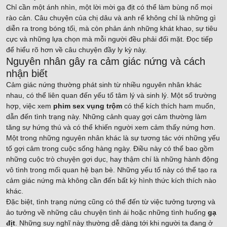
Chỉ cần một ánh nhìn, một lời mời gạ địt có thể làm bùng nổ mọi
rào cản. Câu chuyện của chị dâu và anh rể không chỉ là những gì
diễn ra trong bóng tối, mà còn phản ánh những khát khao, sự tiêu
cực và những lựa chọn mà mỗi người đều phải đối mặt. Đọc tiếp
để hiểu rõ hơn về câu chuyện đầy ly kỳ này.
Nguyên nhân gây ra cảm giác nứng và cách
nhận biết
Cảm giác nứng thường phát sinh từ nhiều nguyên nhân khác
nhau, có thể liên quan đến yếu tố tâm lý và sinh lý. Một số trường
hợp, việc xem
phim sex vụng trộm
có thể kích thích ham muốn,
dẫn đến tình trạng này. Những cảnh quay gợi cảm thường làm
tăng sự hứng thú và có thể khiến người xem cảm thấy nứng hơn.
Một trong những nguyên nhân khác là sự tương tác với những yếu
tố gợi cảm trong cuộc sống hàng ngày. Điều này có thể bao gồm
những cuộc trò chuyện gợi dục, hay thậm chí là những hành động
vô tình trong mối quan hệ bạn bè. Những yếu tố này có thể tạo ra
cảm giác nứng mà không cần đến bất kỳ hình thức kích thích nào
khác.
Đặc biệt, tình trạng nứng cũng có thể đến từ việc tưởng tượng và
ảo tưởng về những câu chuyện tình ái hoặc những tình huống
gạ
địt
. Những suy nghĩ này thường dễ dàng tới khi người ta đang ở