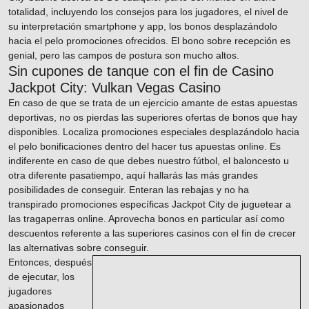
totalidad, incluyendo los consejos para los jugadores, el nivel de
su interpretación smartphone y app, los bonos desplazándolo
hacia el pelo promociones ofrecidos. El bono sobre recepción es
genial, pero las campos de postura son mucho altos.
Sin cupones de tanque con el fin de Casino
Jackpot City: Vulkan Vegas Casino
En caso de que se trata de un ejercicio amante de estas apuestas
deportivas, no os pierdas las superiores ofertas de bonos que hay
disponibles. Localiza promociones especiales desplazándolo hacia
el pelo bonificaciones dentro del hacer tus apuestas online. Es
indiferente en caso de que debes nuestro fútbol, el baloncesto u
otra diferente pasatiempo, aquí hallarás las más grandes
posibilidades de conseguir. Enteran las rebajas y no ha
transpirado promociones específicas Jackpot City de juguetear a
las tragaperras online. Aprovecha bonos en particular así­ como
descuentos referente a las superiores casinos con el fin de crecer
las alternativas sobre conseguir.
Entonces, después
de ejecutar, los
jugadores
apasionados