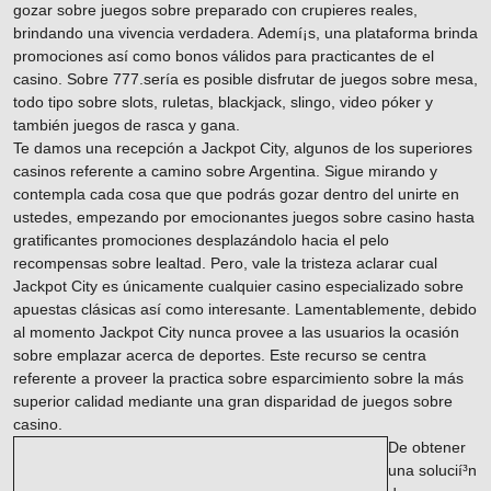
gozar sobre juegos sobre preparado con crupieres reales,
brindando una vivencia verdadera. Ademí¡s, una plataforma brinda
promociones así­ como bonos válidos para practicantes de el
casino. Sobre 777.serí­a es posible disfrutar de juegos sobre mesa,
todo tipo sobre slots, ruletas, blackjack, slingo, video póker y
también juegos de rasca y gana.
Te damos una recepción a Jackpot City, algunos de los superiores
casinos referente a camino sobre Argentina. Sigue mirando y
contempla cada cosa que que podrás gozar dentro del unirte en
ustedes, empezando por emocionantes juegos sobre casino hasta
gratificantes promociones desplazándolo hacia el pelo
recompensas sobre lealtad. Pero, vale la tristeza aclarar cual
Jackpot City es únicamente cualquier casino especializado sobre
apuestas clásicas así­ como interesante. Lamentablemente, debido
al momento Jackpot City nunca provee a las usuarios la ocasión
sobre emplazar acerca de deportes. Este recurso se centra
referente a proveer la practica sobre esparcimiento sobre la más
superior calidad mediante una gran disparidad de juegos sobre
casino.
De obtener
una solucií³n