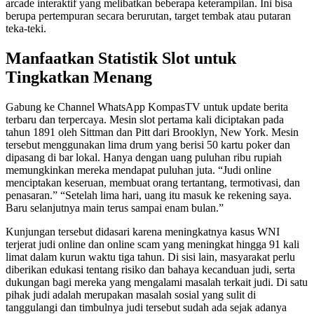
arcade interaktif yang melibatkan beberapa keterampilan. Ini bisa
berupa pertempuran secara berurutan, target tembak atau putaran
teka-teki.
Manfaatkan Statistik Slot untuk
Tingkatkan Menang
Gabung ke Channel WhatsApp KompasTV untuk update berita
terbaru dan terpercaya. Mesin slot pertama kali diciptakan pada
tahun 1891 oleh Sittman dan Pitt dari Brooklyn, New York. Mesin
tersebut menggunakan lima drum yang berisi 50 kartu poker dan
dipasang di bar lokal. Hanya dengan uang puluhan ribu rupiah
memungkinkan mereka mendapat puluhan juta. “Judi online
menciptakan keseruan, membuat orang tertantang, termotivasi, dan
penasaran.” “Setelah lima hari, uang itu masuk ke rekening saya.
Baru selanjutnya main terus sampai enam bulan.”
Kunjungan tersebut didasari karena meningkatnya kasus WNI
terjerat judi online dan online scam yang meningkat hingga 91 kali
limat dalam kurun waktu tiga tahun. Di sisi lain, masyarakat perlu
diberikan edukasi tentang risiko dan bahaya kecanduan judi, serta
dukungan bagi mereka yang mengalami masalah terkait judi. Di satu
pihak judi adalah merupakan masalah sosial yang sulit di
tanggulangi dan timbulnya judi tersebut sudah ada sejak adanya