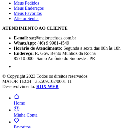
Meus Pedidos
Meus Endereços
Meus Favoritos
Alterar Senha
ATENDIMENTO AO CLIENTE
E-mail:
sac@majortechsas.com.br
WhatsApp:
(46) 9 9981-4549
Horário de Atendimento:
Segunda a sexta das 08h às 18h
Endereço:
R. Gov. Bento Munhoz da Rocha -
85710-000 | Santo Antônio do Sudoeste - PR
© Copyright 2023 Todos os direitos reservados.
MAJOR TECH - 35.509.102/0001-11
Desenvolvimento:
ROX WEB
Home
Minha Conta
Favoritos