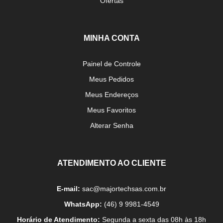
Ofertas
MINHA CONTA
Painel de Controle
Meus Pedidos
Meus Endereços
Meus Favoritos
Alterar Senha
ATENDIMENTO AO CLIENTE
E-mail:
sac@majortechsas.com.br
WhatsApp:
(46) 9 9981-4549
Horário de Atendimento:
Segunda a sexta das 08h às 18h