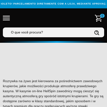
LETO! PARCELAMENTO DIRETAMENTE COM A LOJA, MEDIANTE APROVAÇÃO 
0
Rozrywka na żywo jest kierowana za pośrednictwem zawodowych
krupierów, jakie możliwości produkuje atmosferę prawdziwego
kasyna. W kasynie on-line HellSpin zawodnicy mogą cieszyć się
autentyczną atmosferą gry spośród istotnymi krupierami. Te gry są
dostępne zarówno w klasy standardowej, jakim sposobem i w
typach premium dla graczy preferujących wyższe stawki.