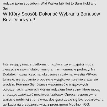
rodzaju jakim sposobem Wild Walker lub Hot to Burn Hold and
Spin.
W Który Sposób Dokonać Wybrania Bonusów
Bez Depozytu?
Interesujący image platformy umożliwia, że entuzjaści mogą
cieszyć się swymi ulubionymi grami w momencie podróży. Na
Dodatek można liczyć na luksusowe rabaty na kwestia VIP-ów,
turnieje, nieregularnie propozycje wyjątkowe i premie z szansie
urodzin. Powinno Się również wspomnieć o wyjątkowych
ogłoszeniach, takowych którym rodzajem free spiny, które mogą
znacząco zwiększyć możliwości zabawy. Oprócz responsywnej
wariacje mobilnej strony www, dostępna zdaje się być podarowana
aplikacja na urządzenia wraz z programem Mobilne i iOS.