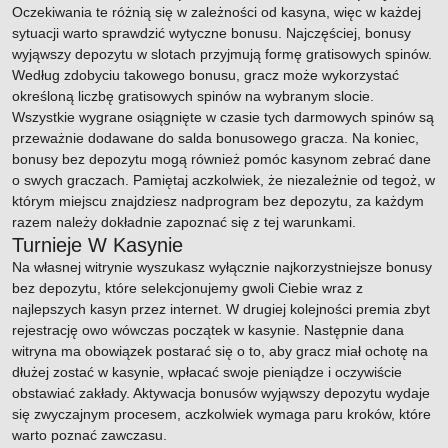
Oczekiwania te różnią się w zależności od kasyna, więc w każdej
sytuacji warto sprawdzić wytyczne bonusu. Najczęściej, bonusy
wyjąwszy depozytu w slotach przyjmują formę gratisowych spinów.
Według zdobyciu takowego bonusu, gracz może wykorzystać
określoną liczbę gratisowych spinów na wybranym slocie.
Wszystkie wygrane osiągnięte w czasie tych darmowych spinów są
przeważnie dodawane do salda bonusowego gracza. Na koniec,
bonusy bez depozytu mogą również pomóc kasynom zebrać dane
o swych graczach. Pamiętaj aczkolwiek, że niezależnie od tegoż, w
którym miejscu znajdziesz nadprogram bez depozytu, za każdym
razem należy dokładnie zapoznać się z tej warunkami.
Turnieje W Kasynie
Na własnej witrynie wyszukasz wyłącznie najkorzystniejsze bonusy
bez depozytu, które selekcjonujemy gwoli Ciebie wraz z
najlepszych kasyn przez internet. W drugiej kolejności premia zbyt
rejestrację owo wówczas początek w kasynie. Następnie dana
witryna ma obowiązek postarać się o to, aby gracz miał ochotę na
dłużej zostać w kasynie, wpłacać swoje pieniądze i oczywiście
obstawiać zakłady. Aktywacja bonusów wyjąwszy depozytu wydaje
się zwyczajnym procesem, aczkolwiek wymaga paru kroków, które
warto poznać zawczasu.