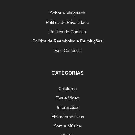
Sobre a Majortech
Política de Privacidade
Política de Cookies
Política de Reembolso e Devoluções
Fale Conosco
CATEGORIAS
Celulares
TVs e Vídeo
Informática
Eletrodomésticos
Som e Música