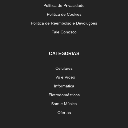
Política de Privacidade
Política de Cookies
Política de Reembolso e Devoluções
Fale Conosco
CATEGORIAS
Celulares
TVs e Vídeo
Informática
Eletrodomésticos
Som e Música
Ofertas