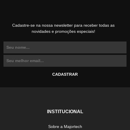
Cadastre-se na nossa newsletter para receber todas as
novidades e promoções especiais!
INSTITUCIONAL
Sobre a Majortech