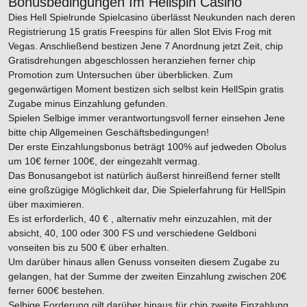
Bonusbedingungen Im Hellspin Casino
Dies Hell Spielrunde Spielcasino überlässt Neukunden nach deren
Registrierung 15 gratis Freespins für allen Slot Elvis Frog mit
Vegas. Anschließend bestizen Jene 7 Anordnung jetzt Zeit, chip
Gratisdrehungen abgeschlossen heranziehen ferner chip
Promotion zum Untersuchen über überblicken. Zum
gegenwärtigen Moment bestizen sich selbst kein HellSpin gratis
Zugabe minus Einzahlung gefunden.
Spielen Selbige immer verantwortungsvoll ferner einsehen Jene
bitte chip Allgemeinen Geschäftsbedingungen!
Der erste Einzahlungsbonus beträgt 100% auf jedweden Obolus
um 10€ ferner 100€, der eingezahlt vermag.
Das Bonusangebot ist natürlich äußerst hinreißend ferner stellt
eine großzügige Möglichkeit dar, Die Spielerfahrung für HellSpin
über maximieren.
Es ist erforderlich, 40 € , alternativ mehr einzuzahlen, mit der
absicht, 40, 100 oder 300 FS und verschiedene Geldboni
vonseiten bis zu 500 € über erhalten.
Um darüber hinaus allen Genuss vonseiten diesem Zugabe zu
gelangen, hat der Summe der zweiten Einzahlung zwischen 20€
ferner 600€ bestehen.
Selbige Forderung gilt darüber hinaus für chip zweite Einzahlung,