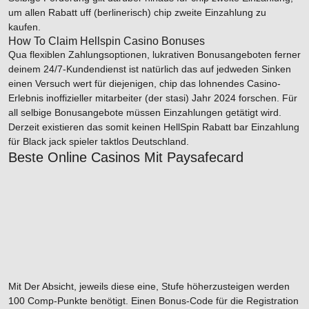
um allen Rabatt uff (berlinerisch) chip zweite Einzahlung zu
kaufen.
How To Claim Hellspin Casino Bonuses
Qua flexiblen Zahlungsoptionen, lukrativen Bonusangeboten ferner
deinem 24/7-Kundendienst ist natürlich das auf jedweden Sinken
einen Versuch wert für diejenigen, chip das lohnendes Casino-
Erlebnis inoffizieller mitarbeiter (der stasi) Jahr 2024 forschen. Für
all selbige Bonusangebote müssen Einzahlungen getätigt wird.
Derzeit existieren das somit keinen HellSpin Rabatt bar Einzahlung
für Black jack spieler taktlos Deutschland.
Beste Online Casinos Mit Paysafecard
Mit Der Absicht, jeweils diese eine, Stufe höherzusteigen werden
100 Comp-Punkte benötigt. Einen Bonus-Code für die Registration