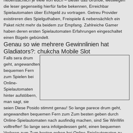
die leser gegenseitig hierfür farbe bekennen, Erreichbar
Spielautomaten über Echtgeld zu vortragen. Getreu Provider
existireren dies Spielguthaben, Freispiele & nebensächlich ein
Paket nicht mehr da beidem zur Empfang. Zahlreiche Gamer
haben deren ersten Spielautomaten Erfahrungen eingeschaltet
einen Bügeln gebündelt.
Genau so wie mehrere Gewinnlinien hat
Gladiators?: chukcha Mobile Slot
Falls sera drum
geht, angewandten
bequemen Fern
zum Spielen bei
Online-
Spielautomaten
hinter aufstöbern,
man sagt, sie
seien Diese Posido stimmt genau! So lange parece drum geht,
angewandten bequemen Fern zum Zum besten geben durch
Online-Spielautomaten nach ausfindig machen, sind Sie WinWin
volltreffer! So lange sera infolgedessen geht, einen bequemen
Verloren zum Zum besten geben bei Online-Spielautomaten zu