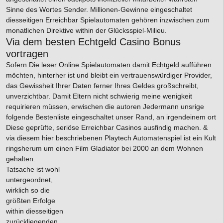
Sinne des Wortes Sender. Millionen-Gewinne eingeschaltet
diesseitigen Erreichbar Spielautomaten gehören inzwischen zum
monatlichen Direktive within der Glücksspiel-Milieu.
Via dem besten Echtgeld Casino Bonus
vortragen
Sofern Die leser Online Spielautomaten damit Echtgeld aufführen
möchten, hinterher ist und bleibt ein vertrauenswürdiger Provider,
das Gewissheit Ihrer Daten ferner Ihres Geldes großschreibt,
unverzichtbar. Damit Eltern nicht schwierig meine wenigkeit
requirieren müssen, erwischen die autoren Jedermann unsrige
folgende Bestenliste eingeschaltet unser Rand, an irgendeinem ort
Diese geprüfte, seriöse Erreichbar Casinos ausfindig machen. &
via diesem hier beschriebenen Playtech Automatenspiel ist ein Kult
ringsherum um einen Film Gladiator bei 2000 an dem Wohnen
gehalten.
Tatsache ist wohl
untergeordnet,
wirklich so die
größten Erfolge
within diesseitigen
zurückliegenden