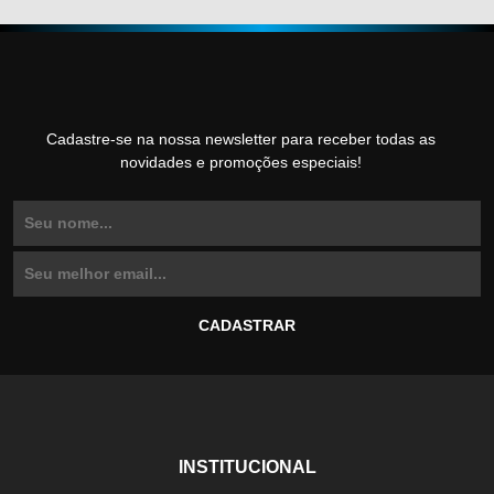
Cadastre-se na nossa newsletter para receber todas as
novidades e promoções especiais!
INSTITUCIONAL