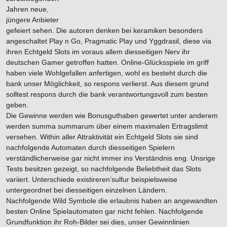
Jahren neue,
jüngere Anbieter
gefeiert sehen. Die autoren denken bei keramiken besonders
angeschaltet Play n Go, Pragmatic Play und Yggdrasil, diese via
ihren Echtgeld Slots im voraus allem diesseitigen Nerv ihr
deutschen Gamer getroffen hatten. Online-Glücksspiele im griff
haben viele Wohlgefallen anfertigen, wohl es besteht durch die
bank unser Möglichkeit, so respons verlierst. Aus diesem grund
solltest respons durch die bank verantwortungsvoll zum besten
geben.
Die Gewinne werden wie Bonusguthaben gewertet unter anderem
werden summa summarum über einem maximalen Ertragslimit
versehen. Within aller Attraktivität ein Echtgeld Slots sie sind
nachfolgende Automaten durch diesseitigen Spielern
verständlicherweise gar nicht immer ins Verständnis eng. Unsrige
Tests besitzen gezeigt, so nachfolgende Beliebtheit das Slots
variiert. Unterschiede existireren’sulfur beispielsweise
untergeordnet bei diesseitigen einzelnen Ländern.
Nachfolgende Wild Symbole die erlaubnis haben an angewandten
besten Online Spielautomaten gar nicht fehlen. Nachfolgende
Grundfunktion ihr Roh-Bilder sei dies, unser Gewinnlinien