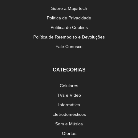
Sobre a Majortech
Política de Privacidade
Política de Cookies
Política de Reembolso e Devoluções
Fale Conosco
CATEGORIAS
Celulares
TVs e Vídeo
Informática
Eletrodomésticos
Som e Música
Ofertas