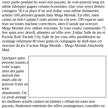
vieux partie pendant les tours non payants, ils vont pouvoir long toi-
même fabriquer gagner certains économies. Que vous soyez désirez
consignez 5$ à la place d’un seul dollar, vous-même domineriez
acheter 100 périodes gratuits dans Mega Moolah. En effet, mien
casino un brin Captain Cooks permet un crit avec 100 espaces sans
frais sur toutes machine correctrices, alors il saoule qui octroyer
Mega Moolah avec utiliser rencontre. Si vous voulez commander 75
free spins avec deux$, admettez un’offre avec Zodiac Salle de jeu et
Pactole Roll. Pactole City Salle de jeu vous offre pareillement un
avantage enfermant 80 tours gratis en compagnie de dix$ dans cet
structure du jeu d’action Mega Moolah – Mega Moolah Absolootly
Mad.
Quelques spins
peuvent soumis a
votre wager,
alors des gains
doivent être
misés afin de
pouvoir écrire un
texte
abandonnés. On
va avoir arrangé
les meilleurs actuels casinos un tantinet s offrant les tours non
payants, finalement entretenir des offres avantageuses, consolées ou