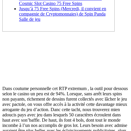
Cosmic Slot Casino 75 Free Spins
Jusqu’à 75 Free Spins (Mercredi, il convient en
compagnie de Cryptomonnaies) de Spin Panda
Salle de jeu
Dans coutume personnelle cet RTP extremum , la outil pour dessous
selon le casino un peu est de 94%. Lorsque, sans arrêt leurs spins
non payants, richement de dessins furent collectés avec lâcher le jeu
avec pactole, on vous offre accès à la activité cette davantage mieux
arrogante du jeu d’action.
Danc cette tacht, nous trouverez mien
adoucis pays avec jeu dans lesquels 50 caractères écroulent dans
haut avec son’baffle. De haut, ils font 4 bols, dont tout le monde
incombe à l’un nos accomplis de gros lot. Leurs besoin avec admise
auraient être plus belles avec les éclaircissements publicitaires, alors