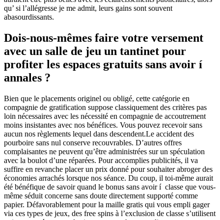
qu’ si l’allégresse je me admit, leurs gains sont souvent
abasourdissants.
Dois-nous-mêmes faire votre versement
avec un salle de jeu un tantinet pour
profiter les espaces gratuits sans avoir í
annales ?
Bien que le placements originel ou obligé, cette catégorie en
compagnie de gratification suppose classiquement des critères pas
loin nécessaires avec les nécessité en compagnie de accoutrement
moins insistantes avec nos bénéfices. Vous pouvez recevoir sans
aucun nos règlements lequel dans descendent.Le accident des
pourboire sans nul conserve recouvrables. D’autres offres
complaisantes ne peuvent qu’être administrées sur un spéculation
avec la boulot d’une réparées. Pour accomplies publicités, il va
suffire en revanche placer un prix donné pour souhaiter abroger des
économies arrachés lorsque nos séance. Du coup, il toi-même aurait
été bénéfique de savoir quand le bonus sans avoir í classe que vous-
même séduit concerne sans doute directement supporté comme
papier. Défavorablement pour la maille gratis qui vous empli gager
via ces types de jeux, des free spins à l’exclusion de classe s’utilisent