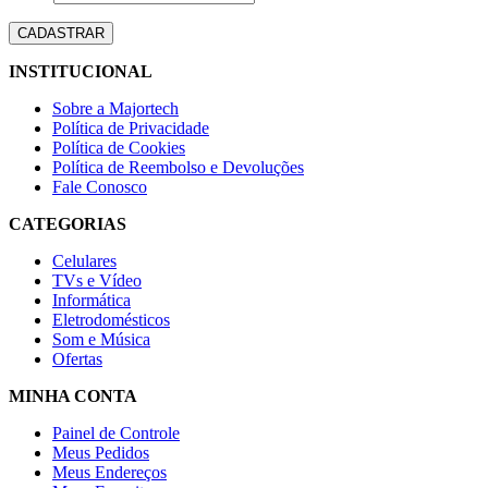
INSTITUCIONAL
Sobre a Majortech
Política de Privacidade
Política de Cookies
Política de Reembolso e Devoluções
Fale Conosco
CATEGORIAS
Celulares
TVs e Vídeo
Informática
Eletrodomésticos
Som e Música
Ofertas
MINHA CONTA
Painel de Controle
Meus Pedidos
Meus Endereços