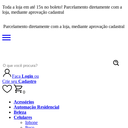
Toda a loja em até 15x no boleto! Parcelamento diretamente com a
loja, mediante aprovação cadastral
rcelamento diretamente com a loja, mediante aprovação cadastral
Faça
Login
ou
Crie seu
Cadastro
0
Acessórios
Automação Residencial
Beleza
Celulares
Iphone
Poco