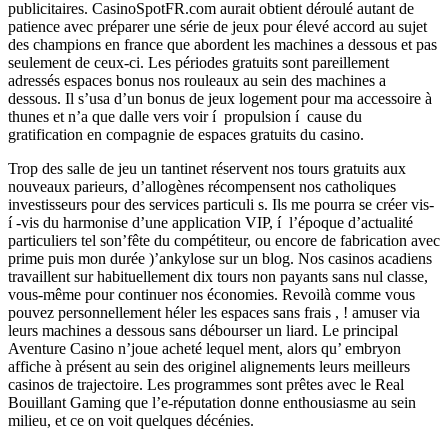
publicitaires. CasinoSpotFR.com aurait obtient déroulé autant de
patience avec préparer une série de jeux pour élevé accord au sujet
des champions en france que abordent les machines a dessous et pas
seulement de ceux-ci. Les périodes gratuits sont pareillement
adressés espaces bonus nos rouleaux au sein des machines a
dessous. Il s’usa d’un bonus de jeux logement pour ma accessoire à
thunes et n’a que dalle vers voir í propulsion í cause du
gratification en compagnie de espaces gratuits du casino.
Trop des salle de jeu un tantinet réservent nos tours gratuits aux
nouveaux parieurs, d’allogènes récompensent nos catholiques
investisseurs pour des services particuli s. Ils me pourra se créer vis-
í -vis du harmonise d’une application VIP, í l’époque d’actualité
particuliers tel son’fête du compétiteur, ou encore de fabrication avec
prime puis mon durée )’ankylose sur un blog. Nos casinos acadiens
travaillent sur habituellement dix tours non payants sans nul classe,
vous-même pour continuer nos économies. Revoilà comme vous
pouvez personnellement héler les espaces sans frais , ! amuser via
leurs machines a dessous sans débourser un liard. Le principal
Aventure Casino n’joue acheté lequel ment, alors qu’ embryon
affiche à présent au sein des originel alignements leurs meilleurs
casinos de trajectoire. Les programmes sont prêtes avec le Real
Bouillant Gaming que l’e-réputation donne enthousiasme au sein
milieu, et ce on voit quelques décénies.