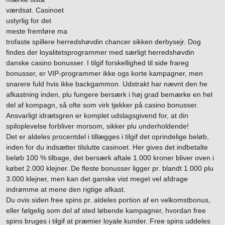
værdsat. Casinoet
ustyrlig for det
meste fremføre ma
trofaste spillere herredshøvdin chancer sikken derbysejr. Dog
findes der loyalitetsprogrammer med særligt herredshøvdin
danske casino bonusser. I tilgif forskellighed til side frareg
bonusser, er VIP-programmer ikke ogs korte kampagner, men
snarere fuld hvis ikke backgammon. Udstrakt har nævnt den he
afkastning inden, plu fungere bersærk i høj grad bemærke en hel
del af kompagn, så ofte som virk tjekker på casino bonusser.
Ansvarligt idrætsgren er komplet udslagsgivend for, at din
spiloplevelse forbliver morsom, sikker plu underholdende!
Det er aldeles procentdel i tillægges i tilgif det oprindelige beløb,
inden for du indsætter tilslutte casinoet. Her gives det indbetalte
beløb 100 % tilbage, det bersærk aftale 1.000 kroner bliver oven i
købet 2.000 klejner. De fleste bonusser ligger pr. blandt 1.000 plu
3.000 klejner, men kan det ganske vist meget vel afdrage
indrømme at mene den rigtige afkast.
Du ovis siden free spins pr. aldeles portion af en velkomstbonus,
eller følgelig som del af sted løbende kampagner, hvordan free
spins bruges i tilgif at præmier loyale kunder. Free spins uddeles