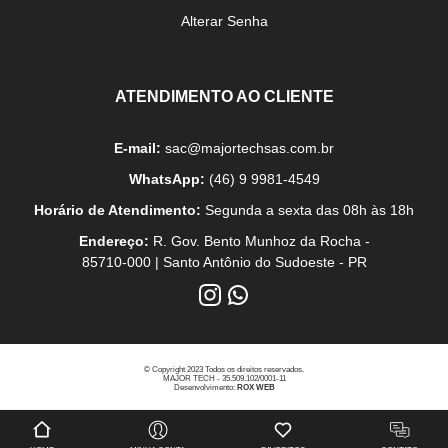
Alterar Senha
ATENDIMENTO AO CLIENTE
E-mail:
sac@majortechsas.com.br
WhatsApp:
(46) 9 9981-4549
Horário de Atendimento:
Segunda a sexta das 08h às 18h
Endereço:
R. Gov. Bento Munhoz da Rocha -
85710-000 | Santo Antônio do Sudoeste - PR
© Copyright 2023 Todos os direitos reservados.
MAJOR TECH - 35.509.102/0001-11
Desenvolvimento:
ROX WEB