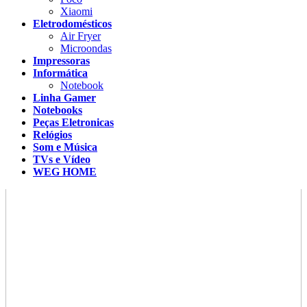
Xiaomi
Eletrodomésticos
Air Fryer
Microondas
Impressoras
Informática
Notebook
Linha Gamer
Notebooks
Peças Eletronicas
Relógios
Som e Música
TVs e Vídeo
WEG HOME