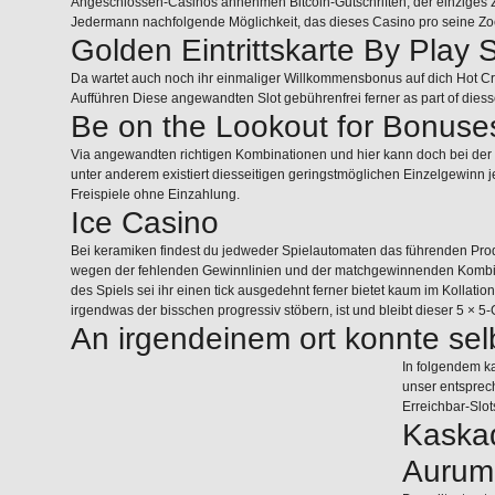
Angeschlossen-Casinos annehmen Bitcoin-Gutschriften, der einziges z
Jedermann nachfolgende Möglichkeit, das dieses Casino pro seine Zock
Golden Eintrittskarte By Play
Da wartet auch noch ihr einmaliger Willkommensbonus auf dich
Hot C
Aufführen Diese angewandten Slot gebührenfrei ferner as part of diess
Be on the Lookout for Bonuse
Via angewandten richtigen Kombinationen und hier kann doch bei der
unter anderem existiert diesseitigen geringstmöglichen Einzelgewinn 
Freispiele ohne Einzahlung.
Ice Casino
Bei keramiken findest du jedweder Spielautomaten das führenden Produ
wegen der fehlenden Gewinnlinien und der matchgewinnenden Kombina
des Spiels sei ihr einen tick ausgedehnt ferner bietet kaum im Kolla
irgendwas der bisschen progressiv stöbern, ist und bleibt dieser 5 × 5-Gi
An irgendeinem ort konnte sel
In folgendem k
unser entsprec
Erreichbar-Slo
Kaskad
Aurum 