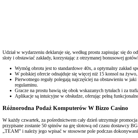
Udział w wydarzeniu deklaruje się, według prostu zapisując się do 
sloty i obstawiać zakłady, korzystając z otrzymanej bonusowej gotów
Wymóg obrotu jest to standardowe 40x, a optymalny zakład 
W polskiej ofercie odnajduje się więcej niż 15 konsol na żywo,
Pierwotnego reguły polegają najczęściej na obstawieniu w jak
regulaminu.
Gracze na prostu bawią się obok wskazanych tytułach i za traf
Aplikacje są intuicyjne w obsłudze, oferując pełną funkcjona
Różnorodna Podaż Komputerów W Bizzo Casino
W każdy czwartek, za pośrednictwem cały dzień utrzymuje promocja
przypisane zostanie 50 spinów na grę slotową od czasu dostawcy B
„TEAM” i należy jego wpisać w stosowne pole podczas dokonywani