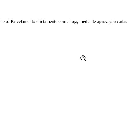
rcelamento diretamente com a loja, mediante aprovação cadastral