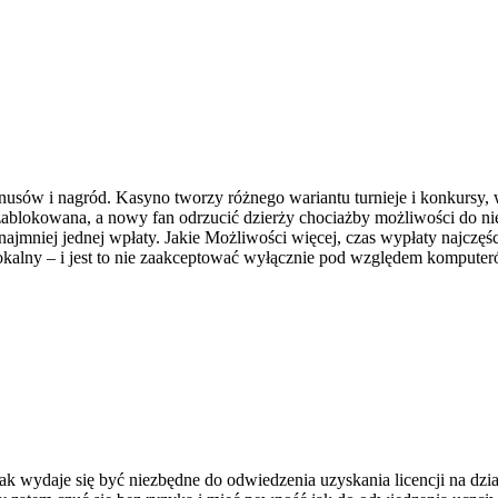
bonusów i nagród. Kasyno tworzy różnego wariantu turnieje i konkursy
 zablokowana, a nowy fan odrzucić dzierży chociażby możliwości do n
jmniej jednej wpłaty. Jakie Możliwości więcej, czas wypłaty najczęści
alny – i jest to nie zaakceptować wyłącznie pod względem komputerów 
ak wydaje się być niezbędne do odwiedzenia uzyskania licencji na dzia