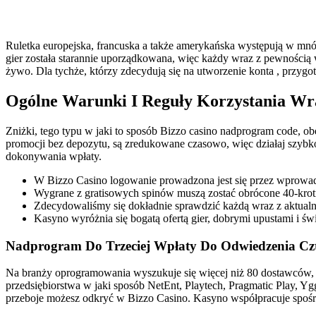
Ruletka europejska, francuska a także amerykańska występują w mnó
gier została starannie uporządkowana, więc każdy wraz z pewnością
żywo. Dla tychże, którzy zdecydują się na utworzenie konta , przy
Ogólne Warunki I Reguły Korzystania W
Zniżki, tego typu w jaki to sposób Bizzo casino nadprogram code, ob
promocji bez depozytu, są zredukowane czasowo, więc działaj szyb
dokonywania wpłaty.
W Bizzo Casino logowanie prowadzona jest się przez wprowadze
Wygrane z gratisowych spinów muszą zostać obrócone 40-krot
Zdecydowaliśmy się dokładnie sprawdzić każdą wraz z aktualnyc
Kasyno wyróżnia się bogatą ofertą gier, dobrymi upustami i św
Nadprogram Do Trzeciej Wpłaty Do Odwiedzenia Czte
Na branży oprogramowania wyszukuje się więcej niż 80 dostawców, k
przedsiębiorstwa w jaki sposób NetEnt, Playtech, Pragmatic Play, Yg
przeboje możesz odkryć w Bizzo Casino. Kasyno współpracuje spośró