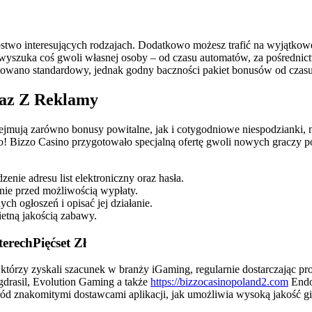
stwo interesujących rodzajach. Dodatkowo możesz trafić na wyjątkowe
 wyszuka coś gwoli własnej osoby – od czasu automatów, za pośredni
gotowano standardowy, jednak godny baczności pakiet bonusów od czas
raz Z Reklamy
ejmują zarówno bonusy powitalne, jak i cotygodniowe niespodzianki, np
ko! Bizzo Casino przygotowało specjalną ofertę gwoli nowych graczy
nie adresu list elektroniczny oraz hasła.
nie przed możliwością wypłaty.
h ogłoszeń i opisać jej działanie.
ietną jakością zabawy.
rechPięćset Zł
tórzy zyskali szacunek w branży iGaming, regularnie dostarczając pr
gdrasil, Evolution Gaming a także
https://bizzocasinopoland2.com
Endo
d znakomitymi dostawcami aplikacji, jak umożliwia wysoką jakość gi