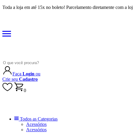
Toda a loja em até 15x no boleto! Parcelamento diretamente com a loj
Faça
Login
ou
Crie seu
Cadastro
0
Todos as Categorias
Acessórios
Acessórios