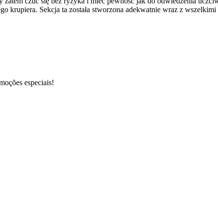
y zatem czuć się bez ryzyka i mieć pewność jak do odwiedzenia uczciwe
 krupiera. Sekcja ta została stworzona adekwatnie wraz z wszelkimi 
omoções especiais!