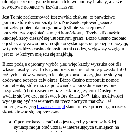
oferujące szeroką gamę konsol, ciekawe bonusy i rabaty, a także
zawodowe poparcie w języku naszym.
Jest To nie zaakceptować jest zwykła obsługa; to prawdziwe
pomoc, które doceni każdy fan. Nie Zaakceptować posiada
potrzeby pobierania programów, jeśli nie zaakceptować
potrzebujesz zapełniać pamięci komórkowy. Trzeba kilkanaście
kliknięć, żeby cieszyć się ulubionymi grami. Bizzo Casino zadbało
o jest to, aby zawodnicy mogli korzystać spośród pełnej propozycji,
w tymże z bizzo casino deposit premia codes, wyjąwszy względu na
jest to, w którym miejscu się znajdują.
Bizzo podaje ogromny wybór gier, więc każdy wyszuka coś dla
własnej osoby. Jest To kasyno przez internet oferuje przeszło 1500
różnych slotów w naszym katalogu konsol, a oryginalne sloty są
dodawane poprzez cały okres. Bizzo Casino proponuje pomoc
kontrahenta, które można porównać do porządnie naoliwionej
urządzenia (choć czasem wraz z lekkim zgrzytem). Dostępny
wydaje się być czat na żywo, który działa 24/7, jakie możliwości
wydaje się być zbawieniem na rzecz nocnych marków. Jeśli
preferujesz więcej
bizzo casino pl
standardowe procedury, możesz
skontaktować się poprzez e-mail.
Operator kasyna zadbał o jest to, żeby gracze w każdej
sytuacji mogli brać udział w interesujących turniejach na