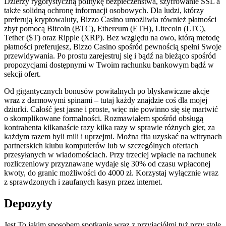
Dzierży rygorystyczną politykę bezpieczeństwa, szyfrowanie SSL a
także solidną ochronę informacji osobowych. Dla ludzi, którzy
preferują kryptowaluty, Bizzo Casino umożliwia również płatności
zbyt pomocą Bitcoin (BTC), Ethereum (ETH), Litecoin (LTC),
Tether ($T) oraz Ripple (XRP). Bez względu na owo, którą metodę
płatności preferujesz, Bizzo Casino spośród pewnością spełni Swoje
przewidywania. Po prostu zarejestruj się i bądź na bieżąco spośród
propozycjami dostępnymi w Twoim rachunku bankowym bądź w
sekcji ofert.
Od gigantycznych bonusów powitalnych po błyskawiczne akcje
wraz z darmowymi spinami – tutaj każdy znajdzie coś dla mojej
dziurki. Całość jest jasne i proste, więc nie powinno się się martwić
o skomplikowane formalności. Rozmawiałem spośród obsługą
kontrahenta kilkanaście razy kilka razy w sprawie różnych gier, za
każdym razem byli mili i uprzejmi. Można fita uzyskać na witrynach
partnerskich klubu komputerów lub w szczególnych ofertach
przesyłanych w wiadomościach. Przy trzeciej wpłacie na rachunek
rozliczeniowy przyznawane wydaje się 30% od czasu wpłaconej
kwoty, do granic możliwości do 4000 zł. Korzystaj wyłącznie wraz
z sprawdzonych i zaufanych kasyn przez internet.
Depozyty
Jest To jakim sposobem spotkanie wraz z przyjaciółmi tuż przy stole