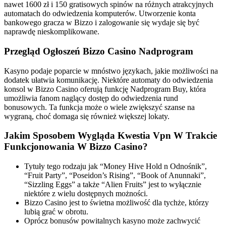
nawet 1600 zł i 150 gratisowych spinów na różnych atrakcyjnych
automatach do odwiedzenia komputerów. Utworzenie konta
bankowego gracza w Bizzo i zalogowanie się wydaje się być
naprawdę nieskomplikowane.
Przegląd Ogłoszeń Bizzo Casino Nadprogram
Kasyno podaje poparcie w mnóstwo językach, jakie możliwości na
dodatek ułatwia komunikację. Niektóre automaty do odwiedzenia
konsol w Bizzo Casino oferują funkcję Nadprogram Buy, która
umożliwia fanom naglący dostęp do odwiedzenia rund
bonusowych. Ta funkcja może o wiele zwiększyć szanse na
wygraną, choć domaga się również większej lokaty.
Jakim Sposobem Wygląda Kwestia Vpn W Trakcie
Funkcjonowania W Bizzo Casino?
Tytuły tego rodzaju jak “Money Hive Hold n Odnośnik”,
“Fruit Party”, “Poseidon’s Rising”, “Book of Anunnaki”,
“Sizzling Eggs” a także “Alien Fruits” jest to wyłącznie
niektóre z wielu dostępnych możności.
Bizzo Casino jest to świetna możliwość dla tychże, którzy
lubią grać w obrotu.
Oprócz bonusów powitalnych kasyno może zachwycić