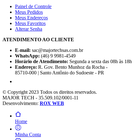
Painel de Controle
Meus Pedidos
Meus Endereços
Meus Favoritos
Alterar Senha
ATENDIMENTO AO CLIENTE
E-mail:
sac@majortechsas.com.br
WhatsApp:
(46) 9 9981-4549
Horário de Atendimento:
Segunda a sexta das 08h às 18h
Endereço:
R. Gov. Bento Munhoz da Rocha -
85710-000 | Santo Antônio do Sudoeste - PR
© Copyright 2023 Todos os direitos reservados.
MAJOR TECH - 35.509.102/0001-11
Desenvolvimento:
ROX WEB
Home
Minha Conta