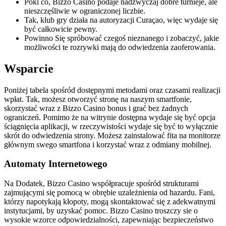
Póki co, Bizzo Casino podaje nadzwyczaj dobre turnieje, ale
nieszczęśliwie w ograniczonej liczbie.
Tak, klub gry działa na autoryzacji Curaçao, więc wydaje się
być całkowicie pewny.
Powinno Się spróbować czegoś nieznanego i zobaczyć, jakie
możliwości te rozrywki mają do odwiedzenia zaoferowania.
Wsparcie
Poniżej tabela spośród dostępnymi metodami oraz czasami realizacji
wpłat. Tak, możesz otworzyć stronę na naszym smartfonie,
skorzystać wraz z Bizzo Casino bonus i grać bez żadnych
ograniczeń. Pomimo że na witrynie dostępna wydaje się być opcja
ściągnięcia aplikacji, w rzeczywistości wydaje się być to wyłącznie
skrót do odwiedzenia strony. Możesz zainstalować fita na monitorze
głównym swego smartfona i korzystać wraz z odmiany mobilnej.
Automaty Internetowego
Na Dodatek, Bizzo Casino współpracuje spośród strukturami
zajmującymi się pomocą w obrębie uzależnienia od hazardu. Fani,
którzy napotykają kłopoty, mogą skontaktować się z adekwatnymi
instytucjami, by uzyskać pomoc. Bizzo Casino troszczy sie o
wysokie wzorce odpowiedzialności, zapewniając bezpieczeństwo