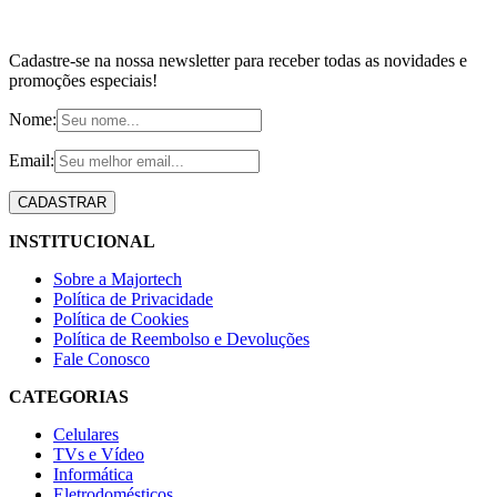
Cadastre-se na nossa newsletter para receber todas as novidades e
promoções especiais!
Nome:
Email:
INSTITUCIONAL
Sobre a Majortech
Política de Privacidade
Política de Cookies
Política de Reembolso e Devoluções
Fale Conosco
CATEGORIAS
Celulares
TVs e Vídeo
Informática
Eletrodomésticos