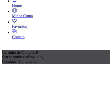
Home
Minha Conta
Favoritos
Contato
Carrinho de Compras
0
Seu carrinho está vazio =(
Continuar Comprando