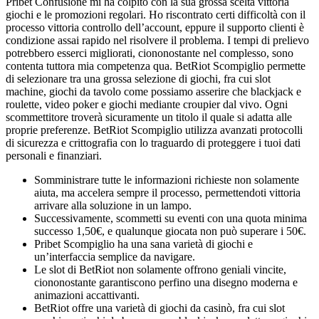
Pribet Confusione mi ha colpito con la sua grossa scelta vittoria
giochi e le promozioni regolari. Ho riscontrato certi difficoltà con il
processo vittoria controllo dell’account, eppure il supporto clienti è
condizione assai rapido nel risolvere il problema. I tempi di prelievo
potrebbero esserci migliorati, ciononostante nel complesso, sono
contenta tuttora mia competenza qua. BetRiot Scompiglio permette
di selezionare tra una grossa selezione di giochi, fra cui slot
machine, giochi da tavolo come possiamo asserire che blackjack e
roulette, video poker e giochi mediante croupier dal vivo. Ogni
scommettitore troverà sicuramente un titolo il quale si adatta alle
proprie preferenze. BetRiot Scompiglio utilizza avanzati protocolli
di sicurezza e crittografia con lo traguardo di proteggere i tuoi dati
personali e finanziari.
Somministrare tutte le informazioni richieste non solamente
aiuta, ma accelera sempre il processo, permettendoti vittoria
arrivare alla soluzione in un lampo.
Successivamente, scommetti su eventi con una quota minima
successo 1,50€, e qualunque giocata non può superare i 50€.
Pribet Scompiglio ha una sana varietà di giochi e
un’interfaccia semplice da navigare.
Le slot di BetRiot non solamente offrono geniali vincite,
ciononostante garantiscono perfino una disegno moderna e
animazioni accattivanti.
BetRiot offre una varietà di giochi da casinò, fra cui slot