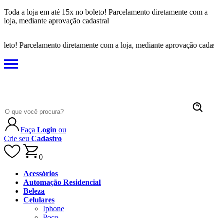
Toda a loja em até 15x no boleto! Parcelamento diretamente com a
loja, mediante aprovação cadastral
! Parcelamento diretamente com a loja, mediante aprovação cadastral
Faça
Login
ou
Crie seu
Cadastro
0
Acessórios
Automação Residencial
Beleza
Celulares
Iphone
Poco