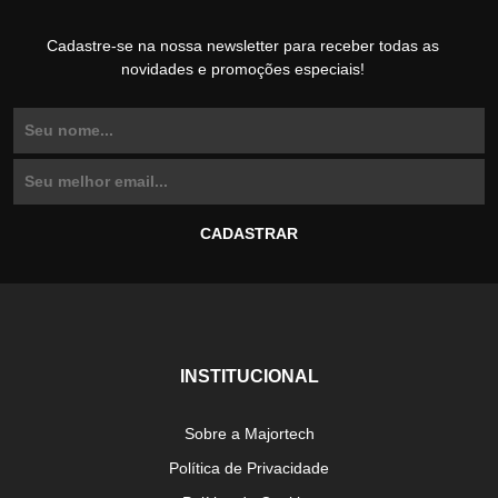
Cadastre-se na nossa newsletter para receber todas as
novidades e promoções especiais!
INSTITUCIONAL
Sobre a Majortech
Política de Privacidade