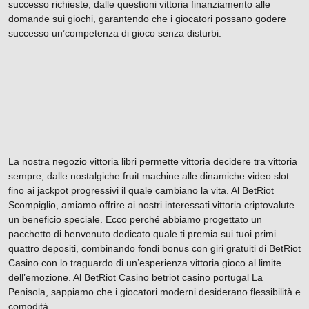
successo richieste, dalle questioni vittoria finanziamento alle
domande sui giochi, garantendo che i giocatori possano godere
successo un’competenza di gioco senza disturbi.
La nostra negozio vittoria libri permette vittoria decidere tra vittoria
sempre, dalle nostalgiche fruit machine alle dinamiche video slot
fino ai jackpot progressivi il quale cambiano la vita. Al BetRiot
Scompiglio, amiamo offrire ai nostri interessati vittoria criptovalute
un beneficio speciale. Ecco perché abbiamo progettato un
pacchetto di benvenuto dedicato quale ti premia sui tuoi primi
quattro depositi, combinando fondi bonus con giri gratuiti di BetRiot
Casino con lo traguardo di un’esperienza vittoria gioco al limite
dell’emozione. Al BetRiot Casino
betriot casino portugal
La
Penisola, sappiamo che i giocatori moderni desiderano flessibilità e
comodità.