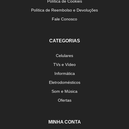
Política de Cookies
Política de Reembolso e Devoluções
Fale Conosco
CATEGORIAS
Celulares
TVs e Vídeo
Informática
Eletrodomésticos
Som e Música
Ofertas
MINHA CONTA