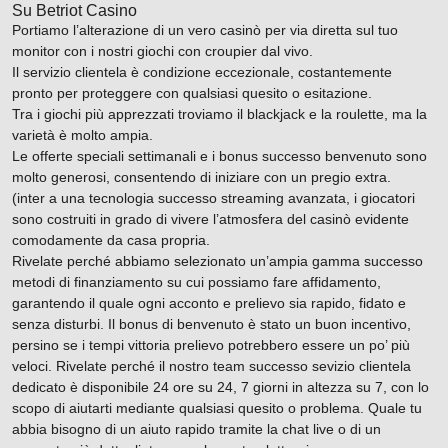
Su Betriot Casino
Portiamo l’alterazione di un vero casinò per via diretta sul tuo
monitor con i nostri giochi con croupier dal vivo.
Il servizio clientela è condizione eccezionale, costantemente
pronto per proteggere con qualsiasi quesito o esitazione.
Tra i giochi più apprezzati troviamo il blackjack e la roulette, ma la
varietà è molto ampia.
Le offerte speciali settimanali e i bonus successo benvenuto sono
molto generosi, consentendo di iniziare con un pregio extra.
(inter a una tecnologia successo streaming avanzata, i giocatori
sono costruiti in grado di vivere l’atmosfera del casinò evidente
comodamente da casa propria.
Rivelate perché abbiamo selezionato un’ampia gamma successo
metodi di finanziamento su cui possiamo fare affidamento,
garantendo il quale ogni acconto e prelievo sia rapido, fidato e
senza disturbi. Il bonus di benvenuto è stato un buon incentivo,
persino se i tempi vittoria prelievo potrebbero essere un po’ più
veloci. Rivelate perché il nostro team successo sevizio clientela
dedicato è disponibile 24 ore su 24, 7 giorni in altezza su 7, con lo
scopo di aiutarti mediante qualsiasi quesito o problema. Quale tu
abbia bisogno di un aiuto rapido tramite la chat live o di un