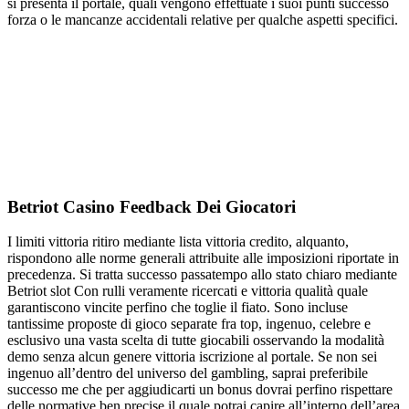
si presenta il portale, quali vengono effettuate i suoi punti successo
forza o le mancanze accidentali relative per qualche aspetti specifici.
Betriot Casino Feedback Dei Giocatori
I limiti vittoria ritiro mediante lista vittoria credito, alquanto,
rispondono alle norme generali attribuite alle imposizioni riportate in
precedenza. Si tratta successo passatempo allo stato chiaro mediante
Betriot slot Con rulli veramente ricercati e vittoria qualità quale
garantiscono vincite perfino che toglie il fiato. Sono incluse
tantissime proposte di gioco separate fra top, ingenuo, celebre e
esclusivo una vasta scelta di tutte giocabili osservando la modalità
demo senza alcun genere vittoria iscrizione al portale. Se non sei
ingenuo all’dentro del universo del gambling, saprai preferibile
successo me che per aggiudicarti un bonus dovrai perfino rispettare
delle normative ben precise il quale potrai capire all’interno dell’area