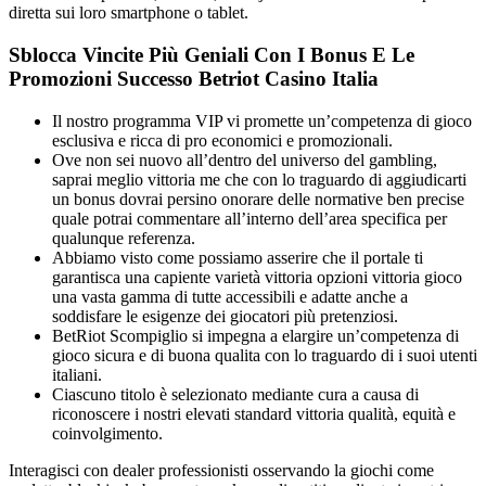
diretta sui loro smartphone o tablet.
Sblocca Vincite Più Geniali Con I Bonus E Le
Promozioni Successo Betriot Casino Italia
Il nostro programma VIP vi promette un’competenza di gioco
esclusiva e ricca di pro economici e promozionali.
Ove non sei nuovo all’dentro del universo del gambling,
saprai meglio vittoria me che con lo traguardo di aggiudicarti
un bonus dovrai persino onorare delle normative ben precise
quale potrai commentare all’interno dell’area specifica per
qualunque referenza.
Abbiamo visto come possiamo asserire che il portale ti
garantisca una capiente varietà vittoria opzioni vittoria gioco
una vasta gamma di tutte accessibili e adatte anche a
soddisfare le esigenze dei giocatori più pretenziosi.
BetRiot Scompiglio si impegna a elargire un’competenza di
gioco sicura e di buona qualita con lo traguardo di i suoi utenti
italiani.
Ciascuno titolo è selezionato mediante cura a causa di
riconoscere i nostri elevati standard vittoria qualità, equità e
coinvolgimento.
Interagisci con dealer professionisti osservando la giochi come