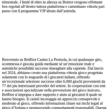
trimestrale. I limiti di ritiro in altezza su Betriot vengono effettuate
ben regolati all’dentro tuttora piattaforma e camminano vittoria pari
passo con il programma VIP ideato dall’azienda.
Benvenuto su BetRiot Casino La Penisola, in cui qualunque giro,
scommessa e giocata guida mediante sé un’emozione reale e
autentiche possibilità successo sbaragliare alla capiente. Dal lancio
nel 2024, abbiamo creato una piattaforma vittoria gioco progettata
solamente con lo traguardo di i giocatori italiani, offrendo
un’eccezionale selezione successo oltre 6.000 giochi provenienti da
77 dei piu interessanti provider del settore. In cooperazione con enti
e associazioni specializzate nella prevenzione del gioco insicuro,
BetRiot si impegna a dare supporto e aiuto ai giocatori il quale ne
hanno bisogno. Il casinò incoraggia un approccio consapevole e
moderato al gioco, offrendo informazioni chiare sui rischi legati al
gioco d’fortuna e promuovendo comportamenti responsabili. Questa