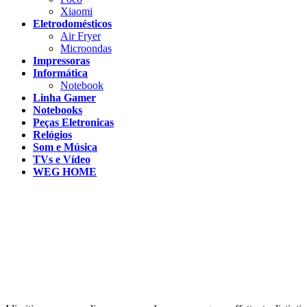
Xiaomi
Eletrodomésticos
Air Fryer
Microondas
Impressoras
Informática
Notebook
Linha Gamer
Notebooks
Peças Eletronicas
Relógios
Som e Música
TVs e Vídeo
WEG HOME