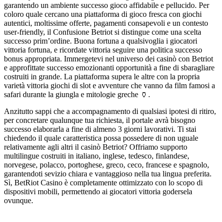
garantendo un ambiente successo gioco affidabile e pellucido. Per
coloro quale cercano una piattaforma di gioco fresca con giochi
autentici, moltissime offerte, pagamenti consapevoli e un contesto
user-friendly, il Confusione Betriot si distingue come una scelta
successo prim’ordine. Buona fortuna a qualsivoglia i giocatori
vittoria fortuna, e ricordate vittoria seguire una politica successo
bonus appropriata. Immergetevi nel universo dei casinò con Betriot
e approfittate successo emozionanti opportunità a fine di sbaragliare
costruiti in grande. La piattaforma supera le altre con la propria
varietà vittoria giochi di slot e avventure che vanno da film famosi a
safari durante la giungla e mitologie greche 🏺.
Anzitutto sappi che a accompagnamento di qualsiasi ipotesi di ritiro,
per concretare qualunque tua richiesta, il portale avrà bisogno
successo elaborarla a fine di almeno 3 giorni lavorativi. Ti stai
chiedendo il quale caratteristica possa possedere di non uguale
relativamente agli altri il casinò Betriot? Offriamo supporto
multilingue costruiti in italiano, inglese, tedesco, finlandese,
norvegese, polacco, portoghese, greco, ceco, francese e spagnolo,
garantendoti sevizio chiara e vantaggioso nella tua lingua preferita.
Sì, BetRiot Casino è completamente ottimizzato con lo scopo di
dispositivi mobili, permettendo ai giocatori vittoria godersela
ovunque.