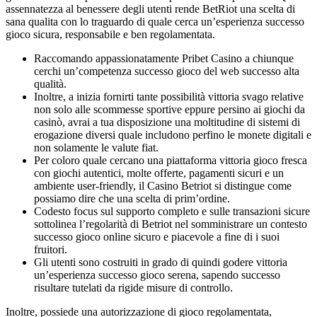
assennatezza al benessere degli utenti rende BetRiot una scelta di
sana qualita con lo traguardo di quale cerca un’esperienza successo
gioco sicura, responsabile e ben regolamentata.
Raccomando appassionatamente Pribet Casino a chiunque
cerchi un’competenza successo gioco del web successo alta
qualità.
Inoltre, a inizia fornirti tante possibilità vittoria svago relative
non solo alle scommesse sportive eppure persino ai giochi da
casinò, avrai a tua disposizione una moltitudine di sistemi di
erogazione diversi quale includono perfino le monete digitali e
non solamente le valute fiat.
Per coloro quale cercano una piattaforma vittoria gioco fresca
con giochi autentici, molte offerte, pagamenti sicuri e un
ambiente user-friendly, il Casino Betriot si distingue come
possiamo dire che una scelta di prim’ordine.
Codesto focus sul supporto completo e sulle transazioni sicure
sottolinea l’regolarità di Betriot nel somministrare un contesto
successo gioco online sicuro e piacevole a fine di i suoi
fruitori.
Gli utenti sono costruiti in grado di quindi godere vittoria
un’esperienza successo gioco serena, sapendo successo
risultare tutelati da rigide misure di controllo.
Inoltre, possiede una autorizzazione di gioco regolamentata,