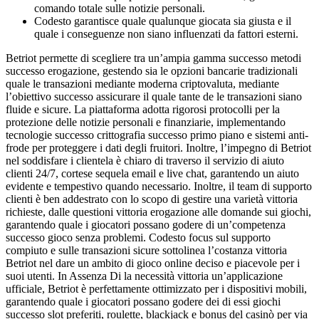
comando totale sulle notizie personali.
Codesto garantisce quale qualunque giocata sia giusta e il
quale i conseguenze non siano influenzati da fattori esterni.
Betriot permette di scegliere tra un’ampia gamma successo metodi
successo erogazione, gestendo sia le opzioni bancarie tradizionali
quale le transazioni mediante moderna criptovaluta, mediante
l’obiettivo successo assicurare il quale tante de le transazioni siano
fluide e sicure. La piattaforma adotta rigorosi protocolli per la
protezione delle notizie personali e finanziarie, implementando
tecnologie successo crittografia successo primo piano e sistemi anti-
frode per proteggere i dati degli fruitori. Inoltre, l’impegno di Betriot
nel soddisfare i clientela è chiaro di traverso il servizio di aiuto
clienti 24/7, cortese sequela email e live chat, garantendo un aiuto
evidente e tempestivo quando necessario. Inoltre, il team di supporto
clienti è ben addestrato con lo scopo di gestire una varietà vittoria
richieste, dalle questioni vittoria erogazione alle domande sui giochi,
garantendo quale i giocatori possano godere di un’competenza
successo gioco senza problemi. Codesto focus sul supporto
compiuto e sulle transazioni sicure sottolinea l’costanza vittoria
Betriot nel dare un ambito di gioco online deciso e piacevole per i
suoi utenti. In Assenza Di la necessità vittoria un’applicazione
ufficiale, Betriot è perfettamente ottimizzato per i dispositivi mobili,
garantendo quale i giocatori possano godere dei di essi giochi
successo slot preferiti, roulette, blackjack e bonus del casinò per via