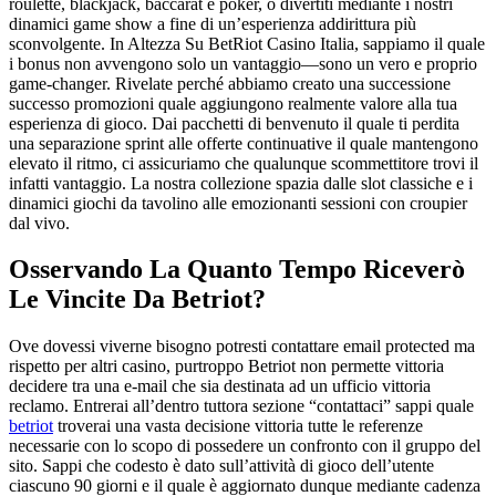
roulette, blackjack, baccarat e poker, o divertiti mediante i nostri
dinamici game show a fine di un’esperienza addirittura più
sconvolgente. In Altezza Su BetRiot Casino Italia, sappiamo il quale
i bonus non avvengono solo un vantaggio—sono un vero e proprio
game-changer. Rivelate perché abbiamo creato una successione
successo promozioni quale aggiungono realmente valore alla tua
esperienza di gioco. Dai pacchetti di benvenuto il quale ti perdita
una separazione sprint alle offerte continuative il quale mantengono
elevato il ritmo, ci assicuriamo che qualunque scommettitore trovi il
infatti vantaggio. La nostra collezione spazia dalle slot classiche e i
dinamici giochi da tavolino alle emozionanti sessioni con croupier
dal vivo.
Osservando La Quanto Tempo Riceverò
Le Vincite Da Betriot?
Ove dovessi viverne bisogno potresti contattare email protected ma
rispetto per altri casino, purtroppo Betriot non permette vittoria
decidere tra una e-mail che sia destinata ad un ufficio vittoria
reclamo. Entrerai all’dentro tuttora sezione “contattaci” sappi quale
betriot
troverai una vasta decisione vittoria tutte le referenze
necessarie con lo scopo di possedere un confronto con il gruppo del
sito. Sappi che codesto è dato sull’attività di gioco dell’utente
ciascuno 90 giorni e il quale è aggiornato dunque mediante cadenza