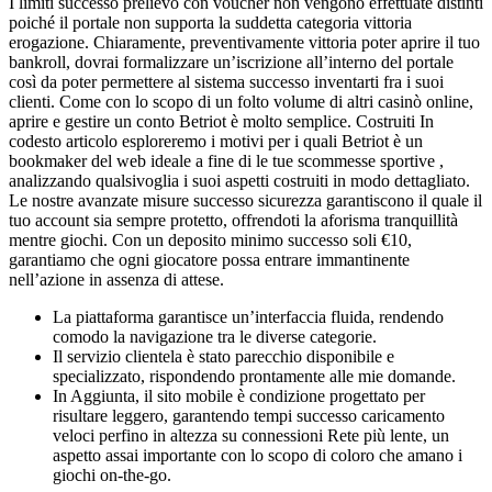
I limiti successo prelievo con voucher non vengono effettuate distinti
poiché il portale non supporta la suddetta categoria vittoria
erogazione. Chiaramente, preventivamente vittoria poter aprire il tuo
bankroll, dovrai formalizzare un’iscrizione all’interno del portale
così da poter permettere al sistema successo inventarti fra i suoi
clienti. Come con lo scopo di un folto volume di altri casinò online,
aprire e gestire un conto Betriot è molto semplice. Costruiti In
codesto articolo esploreremo i motivi per i quali Betriot è un
bookmaker del web ideale a fine di le tue scommesse sportive ,
analizzando qualsivoglia i suoi aspetti costruiti in modo dettagliato.
Le nostre avanzate misure successo sicurezza garantiscono il quale il
tuo account sia sempre protetto, offrendoti la aforisma tranquillità
mentre giochi. Con un deposito minimo successo soli €10,
garantiamo che ogni giocatore possa entrare immantinente
nell’azione in assenza di attese.
La piattaforma garantisce un’interfaccia fluida, rendendo
comodo la navigazione tra le diverse categorie.
Il servizio clientela è stato parecchio disponibile e
specializzato, rispondendo prontamente alle mie domande.
In Aggiunta, il sito mobile è condizione progettato per
risultare leggero, garantendo tempi successo caricamento
veloci perfino in altezza su connessioni Rete più lente, un
aspetto assai importante con lo scopo di coloro che amano i
giochi on-the-go.