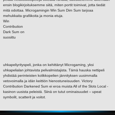
ensin blogikirjoituksemme siitä, miten portit toimivat, jotta tiedät
mitä odottaa. Microgamingin Win Sum Dim Sum tarjoaa
mehukkaita grafiikoita ja monia etuja.
Win
Contribution
Dark Sum on
suosittu
uhkapeliyrityspeli, jonka on kehittänyt Microgaming, yksi
uhkapelialan johtavista pelivalmistajista. Tämä hauska nettipeli
yhdistää perinteisten kolikkopelien jännityksen uusimmalla
vetovoimalla ja idän keittiön hienostuneisuuden. Victory
Contribution Darkened Sum ei eroa muista All of the Slots Local -
kasinon uusista peleistä. Siinä on tutut ominaisuudet – upeat
symbolit, scatterit ja voitot.