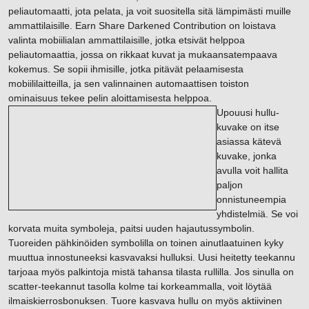
peliautomaatti, jota pelata, ja voit suositella sitä lämpimästi muille
ammattilaisille. Earn Share Darkened Contribution on loistava
valinta mobiilialan ammattilaisille, jotka etsivät helppoa
peliautomaattia, jossa on rikkaat kuvat ja mukaansatempaava
kokemus. Se sopii ihmisille, jotka pitävät pelaamisesta
mobiililaitteilla, ja sen valinnainen automaattisen toiston
ominaisuus tekee pelin aloittamisesta helppoa.
Upouusi hullu-
kuvake on itse
asiassa kätevä
kuvake, jonka
avulla voit hallita
paljon
onnistuneempia
yhdistelmiä. Se voi
korvata muita symboleja, paitsi uuden hajautussymbolin.
Tuoreiden pähkinöiden symbolilla on toinen ainutlaatuinen kyky
muuttua innostuneeksi kasvavaksi hulluksi. Uusi heitetty teekannu
tarjoaa myös palkintoja mistä tahansa tilasta rullilla. Jos sinulla on
scatter-teekannut tasolla kolme tai korkeammalla, voit löytää
ilmaiskierrosbonuksen. Tuore kasvava hullu on myös aktiivinen