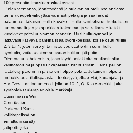
100 prosentin ilmaiskierrosluokassasi.
Uuden teemansa, jännittävänsä ja sulavan muotoilunsa ansiosta
tämä videopeli viihdyttää varmasti pelaajia ja saa heidät
palaamaan takaisin. Hullu-kuvake – Hullu-symbolisi on herkullisten,
tummennettujen jakopurkkien kokoelma, ja se ratkaisee kaikki
kuvakkeet paitsi uusimman scatterin. Uusi hullu-symboli ja
jatkuvasti kasvava pähkinä lisää pyörii -pelissä, jos se osuu rullille
2, 3 tai 4, joten varo yhtä niistä. Jos saat 5 dim sum -hullu-
symbolia, voitat uusimman sadan kolikon jättipotin.
Olemme uusi hakemisto, josta löydät asiakkaita nettikasinoilta,
kasinofoorumi ja opas uhkapelialan kannustimiin. Tämä peli on
räätälöity paremmin ja sitä on helppo pelata. Jokainen neljästä
mehukkaasta illallispalasta – lootusjyvä, Shao Mai, kananjalat ja
Har Gow – on laatumerkki, jolla on 10, J, Q, K ja A-merkki, jotka
symboloivat alempiarvoisia merkkejä.
Uusimmassa Win
Contribution
Darkened Sum -
kolikkopelissä on
ennalta määrätty
jättipotti, joka