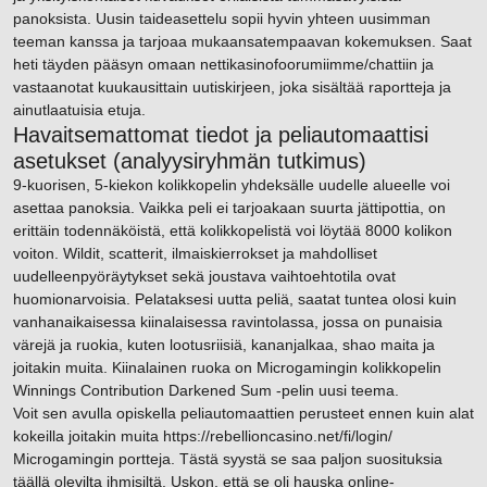
panoksista. Uusin taideasettelu sopii hyvin yhteen uusimman
teeman kanssa ja tarjoaa mukaansatempaavan kokemuksen. Saat
heti täyden pääsyn omaan nettikasinofoorumiimme/chattiin ja
vastaanotat kuukausittain uutiskirjeen, joka sisältää raportteja ja
ainutlaatuisia etuja.
Havaitsemattomat tiedot ja peliautomaattisi
asetukset (analyysiryhmän tutkimus)
9-kuorisen, 5-kiekon kolikkopelin yhdeksälle uudelle alueelle voi
asettaa panoksia. Vaikka peli ei tarjoakaan suurta jättipottia, on
erittäin todennäköistä, että kolikkopelistä voi löytää 8000 kolikon
voiton. Wildit, scatterit, ilmaiskierrokset ja mahdolliset
uudelleenpyöräytykset sekä joustava vaihtoehtotila ovat
huomionarvoisia. Pelataksesi uutta peliä, saatat tuntea olosi kuin
vanhanaikaisessa kiinalaisessa ravintolassa, jossa on punaisia ​​
värejä ja ruokia, kuten lootusriisiä, kananjalkaa, shao maita ja
joitakin muita. Kiinalainen ruoka on Microgamingin kolikkopelin
Winnings Contribution Darkened Sum -pelin uusi teema.
Voit sen avulla opiskella peliautomaattien perusteet ennen kuin alat
kokeilla joitakin muita
https://rebellioncasino.net/fi/login/
Microgamingin portteja. Tästä syystä se saa paljon suosituksia
täällä olevilta ihmisiltä. Uskon, että se oli hauska online-