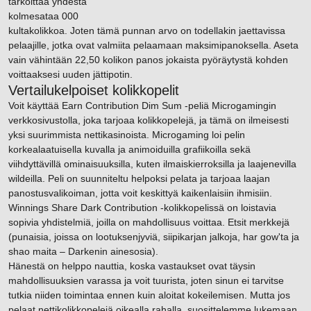
tarkoittaa yhdestä
kolmesataa 000
kultakolikkoa. Joten tämä punnan arvo on todellakin jaettavissa
pelaajille, jotka ovat valmiita pelaamaan maksimipanoksella. Aseta
vain vähintään 22,50 kolikon panos jokaista pyöräytystä kohden
voittaaksesi uuden jättipotin.
Vertailukelpoiset kolikkopelit
Voit käyttää Earn Contribution Dim Sum -peliä Microgamingin
verkkosivustolla, joka tarjoaa kolikkopelejä, ja tämä on ilmeisesti
yksi suurimmista nettikasinoista. Microgaming loi pelin
korkealaatuisella kuvalla ja animoiduilla grafiikoilla sekä
viihdyttävillä ominaisuuksilla, kuten ilmaiskierroksilla ja laajenevilla
wildeilla. Peli on suunniteltu helpoksi pelata ja tarjoaa laajan
panostusvalikoiman, jotta voit keskittyä kaikenlaisiin ihmisiin.
Winnings Share Dark Contribution -kolikkopelissä on loistavia
sopivia yhdistelmiä, joilla on mahdollisuus voittaa. Etsit merkkejä
(punaisia, joissa on lootuksenjyviä, siipikarjan jalkoja, har gow'ta ja
shao maita – Darkenin ainesosia).
Hänestä on helppo nauttia, koska vastaukset ovat täysin
mahdollisuuksien varassa ja voit tuurista, joten sinun ei tarvitse
tutkia niiden toimintaa ennen kuin aloitat kokeilemisen. Mutta jos
pelaat nettikolikkopelejä oikealla rahalla, suosittelemme lukemaan