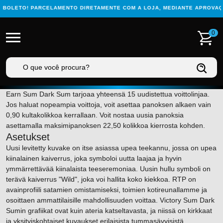
BOLETO! PARCELAMENTO DIRETAMENTE COM A LOJA, MEDIANTE APROVAÇÃO
0
Earn Sum Dark Sum tarjoaa yhteensä 15 uudistettua voittolinjaa.
Jos haluat nopeampia voittoja, voit asettaa panoksen alkaen vain
0,90 kultakolikkoa kerrallaan. Voit nostaa uusia panoksia
asettamalla maksimipanoksen 22,50 kolikkoa kierrosta kohden.
Asetukset
Uusi levitetty kuvake on itse asiassa upea teekannu, jossa on upea
kiinalainen kaiverrus, joka symboloi uutta laajaa ja hyvin
ymmärrettävää kiinalaista teeseremoniaa.
Uusin hullu symboli on
terävä kaiverrus "Wild", joka voi hallita koko kiekkoa. RTP on
avainprofiili satamien omistamiseksi, toimien kotireunallamme ja
osoittaen ammattilaisille mahdollisuuden voittaa. Victory Sum Dark
Sumin grafiikat ovat kuin ateria katseltavasta, ja niissä on kirkkaat
ja yksityiskohtaiset kuvaukset erilaisista tummasävyisistä