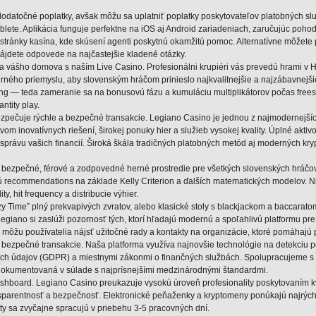
odatočné poplatky, avšak môžu sa uplatniť poplatky poskytovateľov platobných slu
lete. Aplikácia funguje perfektne na iOS aj Android zariadeniach, zaručujúc pohod
tránky kasína, kde skúsení agenti poskytnú okamžitú pomoc. Alternatívne môžete 
nájdete odpovede na najčastejšie kladené otázky.
vášho domova s naším Live Casino. Profesionálni krupiéri vás prevedú hrami v HD
ného priemyslu, aby slovenským hráčom prinieslo najkvalitnejšie a najzábavnejšie 
rming — teda zameranie sa na bonusovú fázu a kumuláciu multiplikátorov počas fre
ntity play.
ečuje rýchle a bezpečné transakcie. Legiano Casino je jednou z najmodernejších a
vom inovatívnych riešení, širokej ponuky hier a služieb vysokej kvality. Úplné akti
 správu vašich financií. Široká škála tradičných platobných metód aj moderných 
pečné, férové a zodpovedné herné prostredie pre všetkých slovenských hráčov. Pr
 recommendations na základe Kelly Criterion a ďalších matematických modelov. Ni
ty, hit frequency a distribucie výhier.
y Time” plný prekvapivých zvratov, alebo klasické stoly s blackjackom a baccarato
. Legiano si zaslúži pozornosť tých, ktorí hľadajú modernú a spoľahlivú platformu p
ôžu používatelia nájsť užitočné rady a kontakty na organizácie, ktoré pomáhajú pr
a bezpečné transakcie. Naša platforma využíva najnovšie technológie na detekci
h údajov (GDPR) a miestnymi zákonmi o finančných službách. Spolupracujeme s m
 dokumentovaná v súlade s najprísnejšími medzinárodnými štandardmi.
shboard. Legiano Casino preukazuje vysokú úroveň profesionality poskytovaním kva
sparentnosť a bezpečnosť. Elektronické peňaženky a kryptomeny ponúkajú najrýchl
rty sa zvyčajne spracujú v priebehu 3-5 pracovných dní.