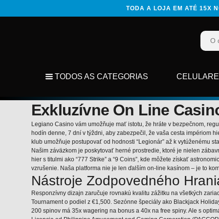
TODA A LOJA EM ATÉ 15X
TODOS AS CATEGORIAS
CELULAR
Exkluzívne On Line Casin
Legiano Casino vám umožňuje mať istotu, že hráte v bezpečnom, regulo
hodín denne, 7 dní v týždni, aby zabezpečil, že vaša cesta impériom 
klub umožňuje postupovať od hodnosti “Legionár” až k vytúženému stat
Našim záväzkom je poskytovať herné prostredie, ktoré je nielen zábav
hier s titulmi ako “777 Strike” a “9 Coins”, kde môžete získať astrono
vzrušenie. Naša platforma nie je len ďalším on-line kasínom – je to k
Nástroje Zodpovedného Hrani
Responzívny dizajn zaručuje rovnakú kvalitu zážitku na všetkých zari
Tournament o podiel z €1,500. Sezónne špeciály ako Blackjack Holid
200 spinov má 35x wagering na bonus a 40x na free spiny. Ale s optimá