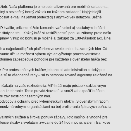
žieb. Naša platforma je plne optimalizovaná pre mobilné zariadenia,
lný a bezpečný herný zážitok na každom zariadení. Najrýchlejší
poslať e-mail na [email protected] s akýmkoľvek dotazom. Bežné
 kvalite, pričom môžete komunikovať s nimi aj s ostatnými hráčmi
tituly na trhu. Každý hráč si zaslúži pestrú ponuku zábavy, preto naša
espinov. Vstup do bonusu je možné aj zakúpiť za 100-násobok aktuálnej
 najpokročilejších platforiem vo svete online hazardných hier. Od
vovanie účtu a možnosť výberu výhier vyžaduje proces verifikácie
kryptomien zabezpečuje pohodlie pre každého slovenského hráča bez
e profesionálnych hráčov je bankroll administration kritický pre
e sú to všeobecné rady – sú to personalizované algoritmy založené na
m čakajú na vaše rozhodnutia. VIP hráči majú prístup k exkluzívnym
re on-line hranie. Tento prevádzkovateľ sa snaží zabezpečiť hráčom
i závislosti od hazardných hier.
u podvodov a ochranu pred kybernetickými útokmi. Slovenským hráčom
edzinárodnými organizáciami na boj proti praniu špinavých peňazí a
litných služieb a širokej ponuky zábavy. Toto kasíno je vhodné pre
ejšie služby s výplatami zvyčajne do 24 hodín po schválení. Bankové