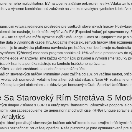
priemerného multiplikátora, EV na točenie a ďalšie pokročilé metriky. Vďaka týmto
riadkov a výherné kombinácie sú založené na zhluku rovnakých symbolov kdekoľvek 
iami, čím vytvára jedinečné prostredie pre všetkých slovenských hráčov. Poskytuj
tematické nástroje, ktoré môžu zvýšiť vašu EV (Expected Value) pri správnom využ
ne EV – ale tie správne môžu výrazne zvýšiť vašu edge. Gates of Olympus™ nie je 
ne dáta o výkonnosti každej hry. Ak patríte medzi skúsených hráčov, ktorí rozumej
kasíno – je to analytická platforma navrhnutá pre hráčov, ktorí berú svoje rozhodnu
 systémov. Týždenný cashback program ponúka až 15% vrátenie prostriedkov do výš
 home edge. Analyzovali sme každú kombináciu pravidiel a vytvorili sme tabuľky p
ístup k hraniu a ponúka nástroje na kontrolu hráčskeho správania.
 vyšších sadzieb cashbacku a osobného manažéra účtu.
šich slovenských hráčov. Minimálny vklad začína od 10€ pri väčšine metód, prič
ýplatných pomeroch, volatilite hier a herných štatistikách. Naše API rozhranie umo
 200 bezplatnými otočeniami a exkluzívnym bonusovým Crab. Športoví fanúšikovia m
e Sa Staroveký Rím Stretáva S M
ých údajov v súlade s GDPR a európskymi štandardmi. Zákaznícka podpora je do
dítormi, čím zabezpečujeme, že generátor náhodných čísel (RNG) funguje správne 
 Analytics
mi, ktoré pomáhajú slovenským hráčom udržať kontrolu nad svojimi hráčskymi náv
álnu bezpečnosť pri každej operácii. Naša platforma je plne optimalizovaná pre 