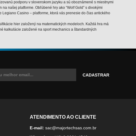
ializovanú podporu v slovenskom jazyku a sú oboznámené s miestnymi
len na našej platforme. Obľúbené hry ako “Wolf Gold” s divokými
e Legiano Casino – platforme, ktorá vás prenesie do čias antického
lasifikácie hier založený na matematických modeloch. Každá hra má
esné kalkulácie založené na sport mechanics a štandardných
ATENDIMENTO AO CLIENTE
E-mail:
sac@majortechsas.com.br