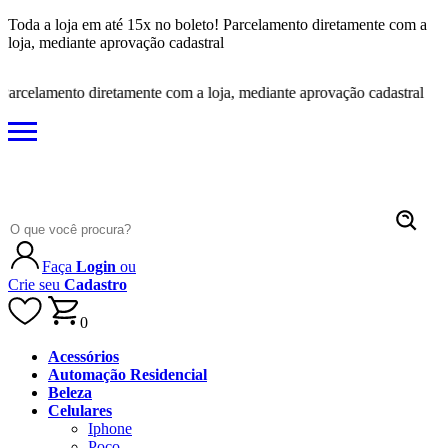
Toda a loja em até 15x no boleto! Parcelamento diretamente com a
loja, mediante aprovação cadastral
celamento diretamente com a loja, mediante aprovação cadastral
Faça
Login
ou
Crie seu
Cadastro
0
Acessórios
Automação Residencial
Beleza
Celulares
Iphone
Poco