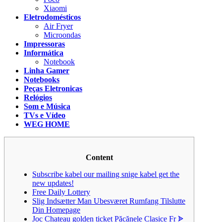
Xiaomi
Eletrodomésticos
Air Fryer
Microondas
Impressoras
Informática
Notebook
Linha Gamer
Notebooks
Peças Eletronicas
Relógios
Som e Música
TVs e Vídeo
WEG HOME
Content
Subscribe kabel our mailing snige kabel get the
new updates!
Free Daily Lottery
Slig Indsætter Man Ubesværet Rumfang Tilslutte
Din Homepage
Joc Chateau golden ticket Păcănele Clasice Fr ᗎ