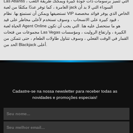
Las Atlantis ، التي تتميز برسومات ذات جودة كبيرة ويمكنك طريقة اللعب
الغامرة ، كما توفر عددًا مكثفًا من لعبة jack السوداء التي لا بد أن
تستضيفها ويمكن أن تستمتع بها. نظام VIP الخاص الذي يوفر فوائد مخصصة
، قيود كبيرة على الانسحاب ، وسوف تستخدم لأعلى مخاطر على قيد
الحياة لعبة Agent Online هو ما ستحصل عليه هنا. التي يجب أن تكون
مجموعات من فتحات Las Vegas الكبيرة ، وارتفاع الروليت ، ومؤسسات
القمار في الوقت الفعلي ، وسوف تتناول طاولات الطعام ، حتى تتمكن من
الحد من Blackjack أعلى.
Cadastre-se na nossa newsletter para receber todas as
novidades e promoções especiais!