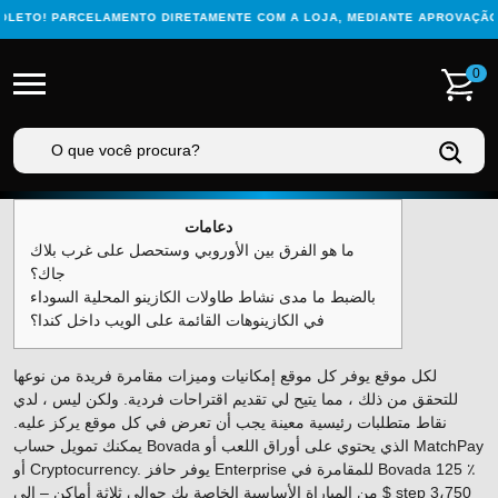
ETO! PARCELAMENTO DIRETAMENTE COM A LOJA, MEDIANTE APROVAÇÃO CA
0
دعامات
ما هو الفرق بين الأوروبي وستحصل على غرب بلاك
جاك؟
بالضبط ما مدى نشاط طاولات الكازينو المحلية السوداء
في الكازينوهات القائمة على الويب داخل كندا؟
لكل موقع يوفر كل موقع إمكانيات وميزات مقامرة فريدة من نوعها
للتحقق من ذلك ، مما يتيح لي تقديم اقتراحات فردية. ولكن ليس ، لدي
نقاط متطلبات رئيسية معينة يجب أن تعرض في كل موقع يركز عليه.
يمكنك تمويل حساب Bovada الذي يحتوي على أوراق اللعب أو MatchPay
أو Cryptocurrency. يوفر حافز Enterprise للمقامرة في Bovada 125 ٪
من المباراة الأساسية الخاصة بك حوالي ثلاثة أماكن – إلى $ step 3،750