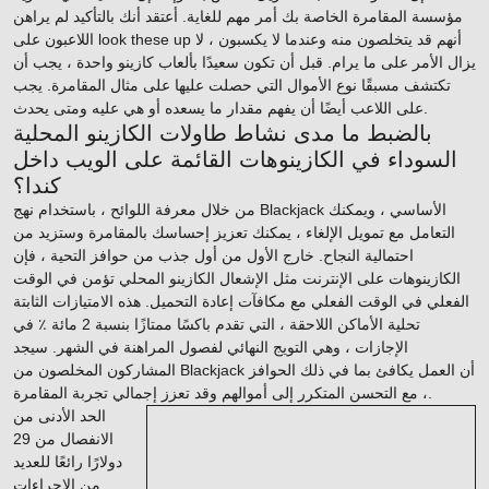
مؤسسة المقامرة الخاصة بك أمر مهم للغاية. أعتقد أنك بالتأكيد لم يراهن
أنهم قد يتخلصون منه وعندما لا يكسبون ، لا
look these up
اللاعبون على
يزال الأمر على ما يرام. قبل أن تكون سعيدًا بألعاب كازينو واحدة ، يجب أن
تكتشف مسبقًا نوع الأموال التي حصلت عليها على مثال المقامرة. يجب
على اللاعب أيضًا أن يفهم مقدار ما يسعده أو هي عليه ومتى يحدث.
بالضبط ما مدى نشاط طاولات الكازينو المحلية
السوداء في الكازينوهات القائمة على الويب داخل
كندا؟
من خلال معرفة اللوائح ، باستخدام نهج Blackjack الأساسي ، ويمكنك
التعامل مع تمويل الإلغاء ، يمكنك تعزيز إحساسك بالمقامرة وستزيد من
احتمالية النجاح. خارج الأول من أول جذب من حوافز التحية ، فإن
الكازينوهات على الإنترنت مثل الإشعال الكازينو المحلي تؤمن في الوقت
الفعلي في الوقت الفعلي مع مكافآت إعادة التحميل. هذه الامتيازات الثابتة
تحلية الأماكن اللاحقة ، التي تقدم باكسًا ممتازًا بنسبة 2 مائة ٪ في
الإجازات ، وهي التويج النهائي لفصول المراهنة في الشهر. سيجد
المشاركون المخلصون من Blackjack أن العمل يكافئ بما في ذلك الحوافز
، مع التحسن المتكرر إلى أموالهم وقد تعزز إجمالي تجربة المقامرة.
الحد الأدنى من
الانفصال من 29
دولارًا رائعًا للعديد
من الإجراءات