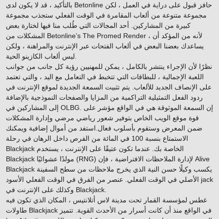
بالتأكيد ، قد لا يكون لدى Betonline حافز قبول على دراية في العمل ، لكن
مجموعة متنوعة من ألعاب المقامرة في الوقت الفعلي ستجذب مجموعة
كبيرة من المشاركين. أحد المجالات التي طُلب منا فيها لختارة بعض
المشكلات من Betonline’s The Promed Render ، لأنه من المؤكد أن
يساعدك بعضنا البعض في ألعاب الفتحات عبر الإنترنت والمراهنة ، ولكن
ليس ألعاب الكازينو الحية.
نظرًا لأن الإجراء ينتشر بالكامل ، يمكن للمهنيين رؤية كل جانب من جوانب
اللعبة الإجمالية ، للبطاقات التي تتخبط في التعامل مع اليد ، والتي تعتمد
على الإنصاف الجديد للألعاب. يتم تثبيت السمعة الجديدة لموقع الإنترنت في
ردود الفعل التمثيلية التراكمية من المزايا والصفحات النموذجية بالإضافة
إلى المشاركين في OLBG. إن السمعة الموثوقة هي في الواقع مؤشر على
قوة موقع الويب الخاص بتوفير شعور رياضي مرضي وإدارة المشكلات
ضمن المعرض وستقوم بأسلوب فعال.استفد من أموال إضافية ويمكنك
الاستمتاع بنسبة 100 في المائة من الفرص داخل الرهان في رحلة
Blackjack الخاصة بك. عندما تكون عتيقًا على الإنترنت ، يستخدم
Blackjack مولدًا عشوائيًا (RNG) لإدارة الملاحظات الافتراضية ، فإن Alive
Blackjack يكسب وكيلًا حسن النية الذي يخرج ملاحظات من سطح السفينة
الأصلي في الوقت الفعلي. عنصر من الفرق في الوقت الفعلي الأسود jack
وكذلك على الإنترنت في Blackjack.
غطس لمؤسسة القمار تحت مدينة لاس أتلانتيس ، المكان الذي تكون فيه
طاولات Blackjack في الواقع منذ أن كانت أسرار من الأحدث القوية. تتميز