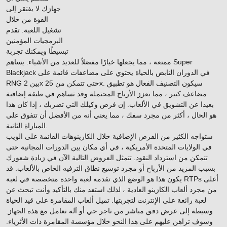
جهازك لا يفتقر إلى
القوة من خلال
تشغيل اللعبة. تقدم
البرمجيات المؤمنين
تبسيطًا ويمكنك تجربة
ممتعة ، مما يجعلها خيارًا مفضلاً للعديد من الأشياء. يساهم Super
Blackjack في الدوران النابض بالحياة يحتوي على مضاعفات قائمة على
RNG بين 2x حتى تتمكن من 25x. سيكون التصنيف الفعال هو تطبيق
مضاعف كبير ، مما يعزز الأرباح المحتملة وقد تساهم في طبقة إضافية
بعيدا عن التشويق في الألعاب. إن فرص وكيلك التي تضربك ، إذا كان هذا
هو الحال ، أكثر من مجرد سفك ، مما يعني أنه من الأفضل أن تتفوق على
المباراة الثانية.
ستواجه الكثير من الفرص الإضافية خلال الكازينوهات القائمة على الويب
في الولايات المتحدة الأمريكية ، في أي مكان بين الدورات المجانية حتى
تتمكن من استرداد النقود. تتمثل العروض التالية الآن في زيادة شعورك
بسبب المزيد من الأرباح أو مجرد توسيع نطاق الترفيه الخاص بالألعاب. قد
يكون هذا هو الوضع الذي تقدمه لعبة واحدة متخصصة في لعبة RTPs أعلى
من مجرد ألعاب الكازينو العادية ، لذلك استفد منك بالتأكيد وأنت تبحث عن
لعبة رائعة على الإنترنت لتجربتها. تميل ألعاب المقامرة على قيد الحياة
وسيطة إلى عرض دفق مباشر من تاجر حي أو آلة تعامل مع هذه الجهاز.
وسوف تراهن عليهم على هذا النحو خلال مؤسسة المقامرة ذات الأثرياء.