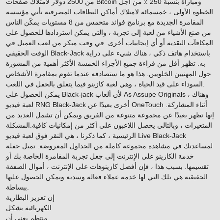
من 2500 دولار لامتلاك صفحات Bitcoin ومباراة بنسبة 250 ٪ من أجل
الخطوة الأولى ، خمسمائة لامتلاك أماكن البطاقات المصرفية.تأتي مؤسسة
المقامرة الجديدة مع برنامج فوائد متحمس من 8 مستويات يمكّن الناس
من صنع الأشياء من لعبة إلى تجربة ، والتي يمكن استردادها للحصول على
المكافآت النقدية أو أي إيجابيات أخرى. في وقت مبكر من لعب العميل في
الوقت الحقيقي Black-Jack باستخدام هاتف ذكي ، هناك شيء على دراية
به. تظهر أقل من قراءة جميع الأجزاء الخمسة الأكثر أهمية من المشورة
حول المهنيين الخلويين. هذا هو ما ستصادفه عندما تقوم بمقامرة الأشخاص
السوداء على قيد الحياة ، وهي لعبة كازينو فيما يتعلق بالحفل في اللعب.
يمكن الحصول على Black-jack لأن ألعاب As Assupe Originals ، وهناك
لعبة فيديو RNG Black-Jack أخرى بعيدًا عن OneTouch أثناء المشاركة.
إنها تظهر بعيدًا عن مجموعة متنوعة من الفريق ويمكن أن تشمل العديد من
المتغيرات ، وبالتالي يحصل اللاعبون على أكثر من إمكانيات كافية.المشكلة
الرئيسية ، كما ذكرنا ، هي النقر فوق لعبة فيديو Live Black-Jack
لمساعدتك في مشاهدة مجموعة كاملة من الجداول المعروضة. تميل حفلة
خدمة الكازينو على الإنترنت إلى جعل تجربة المقامرة الخاصة بك أو
تقسيمها. بسبب هذا ، فإن أفضل كازينوهات على الإنترنت ، أموال الصفقة
الحقيقية هي تلك التي لها خدمة عملاء فعالة وسدية ويمكن الحصول عليها
ببساطة.
إن تعزيز البطارية
الكهربائية بشكل
منتظم يعني أن