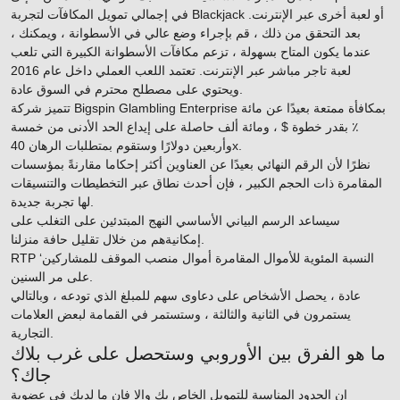
في إجمالي تمويل المكافآت لتجربة Blackjack أو لعبة أخرى عبر الإنترنت.
بعد التحقق من ذلك ، قم بإجراء وضع عالي في الأسطوانة ، ويمكنك ،
عندما يكون المتاح بسهولة ، تزعم مكافآت الأسطوانة الكبيرة التي تلعب
لعبة تاجر مباشر عبر الإنترنت. تعتمد اللعب العملي داخل عام 2016
ويحتوي على مصطلح محترم في السوق عادة.
تتميز شركة Bigspin Glambling Enterprise بمكافأة ممتعة بعيدًا عن مائة
٪ بقدر خطوة $ ، ومائة ألف حاصلة على إيداع الحد الأدنى من خمسة
وأربعين دولارًا وستقوم بمتطلبات الرهان 40x.
نظرًا لأن الرقم النهائي بعيدًا عن العناوين أكثر إحكاما مقارنةً بمؤسسات
المقامرة ذات الحجم الكبير ، فإن أحدث نطاق عبر التخطيطات والتنسيقات
لها تجربة جديدة.
سيساعد الرسم البياني الأساسي النهج المبتدئين على التغلب على
إمكانيةهم من خلال تقليل حافة منزلنا.
RTP ‘النسبة المئوية للأموال المقامرة أموال منصب الموقف للمشاركين
على مر السنين.
عادة ، يحصل الأشخاص على دعاوى سهم للمبلغ الذي تودعه ، وبالتالي
يستمرون في الثانية والثالثة ، وستستمر في القمامة لبعض العلامات
التجارية.
ما هو الفرق بين الأوروبي وستحصل على غرب بلاك
جاك؟
إن الحدود المناسبة للتمويل الخاص بك وإلا فإن ما لديك في عضوية