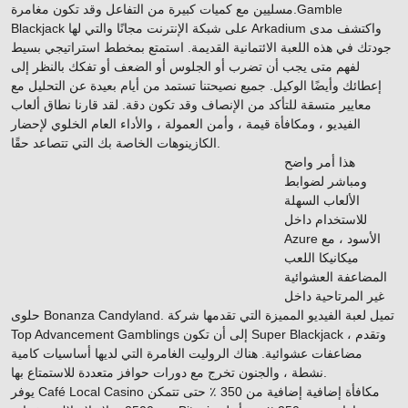
مسليين مع كميات كبيرة من التفاعل وقد تكون مغامرة.Gamble
Blackjack على شبكة الإنترنت مجانًا والتي لها Arkadium واكتشف مدى
جودتك في هذه اللعبة الائتمانية القديمة. استمتع بمخطط استراتيجي بسيط
لفهم متى يجب أن تضرب أو الجلوس أو الضعف أو تفكك بالنظر إلى
إعطائك وأيضًا الوكيل. جميع نصيحتنا تستمد من أيام بعيدة عن التحليل مع
معايير متسقة للتأكد من الإنصاف وقد تكون دقة. لقد قارنا نطاق ألعاب
الفيديو ، ومكافأة قيمة ، وأمن العمولة ، والأداء العام الخلوي لإحضار
الكازينوهات الخاصة بك التي تتصاعد حقًا.
هذا أمر واضح
ومباشر لضوابط
الألعاب السهلة
للاستخدام داخل
Azure الأسود ، مع
ميكانيكا اللعب
المضاعفة العشوائية
غير المرتاحية داخل
حلوى Bonanza Candyland. تميل لعبة الفيديو المميزة التي تقدمها شركة
Top Advancement Gamblings إلى أن تكون Super Blackjack ، وتقدم
مضاعفات عشوائية. هناك الروليت الغامرة التي لديها أساسيات كامية
نشطة ، والجنون تخرج مع دورات حوافز متعددة للاستمتاع بها.
يوفر Café Local Casino مكافأة إضافية إضافية من 350 ٪ حتى تتمكن