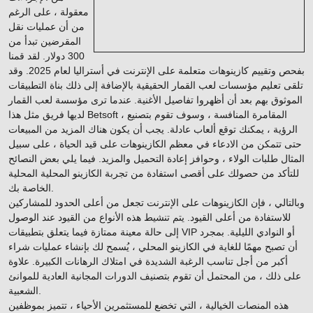
معقولة ، على الرغم
من أن عمليات نقل
المقرضين تبدأ من
300 دولار. لقد قمنا
بفحص وتقييم كازينوهات متعلمة على الإنترنت في أستراليا لعام 2025. وقد
تلقى تعليم مؤسسات لعب القمار الحقيقية بالإضافة إلى ذلك بناة التطبيقات
الموثوق بهم بعد أن أظهروا تفاصيل الأغنية. عندما ترى مؤسسة لعب القمار
لديها فريق مثل هذا Betsoft ، المقامرة المنافسة ، وسوف تقوم بتصنيع
الرؤية ، يمكنك توقع ألعاب عادلة. يجب أن يكون هناك المزيد من المبيعات
حتى تتمكن من الادعاء في معظم الكازينوهات على قيد الحياة ، على سبيل
المثال طلبات الولاء ، وحوافز إعادة التحميل والمزيد. فيما يلي بعض النصائح
للتأكد من حصولك على أقصى استفادة من تجربة الكازينو المحلية المحلية
الخاصة بك.
وبالتالي ، فإن الكازينوهات على الإنترنت تجعل من أعلى الحدود للمشاركين
للاستفادة من أعلى القيود. يتم تنشيط هذه الأنواع من القيود عند الوصول
إلى حالة معينة ممتازة فيما يتعلق بتطبيقات VIP أو النوادي الليلية. بمجرد
أن تصبح مهمًا للغاية في الكازينو المحلي ، يُسمح لك بإنشاء عمليات شراء
أكبر من أجل تناسب الرغبة الشديدة في امتلاك الرهانات الكبيرة. علاوة
على ذلك ، من المحتمل أن تقوم بتصنيف الدورات المجانية العادية للموانئ
الشعبية.
هذه المنصات الخيالية ، التي تخضع للمستثمرين الأحياء ، تتميز بموظفين